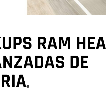
KUPS RAM HEA
ANZADAS DE
ORIA
( Disclosure
)
2