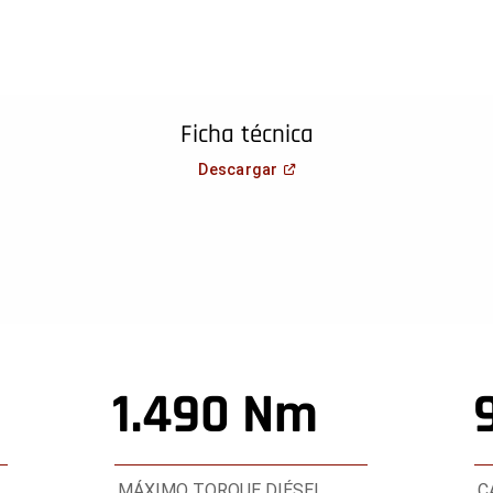
Ficha técnica
(
Open in a new window
)
Descargar
1.490 Nm
MÁXIMO TORQUE DIÉSEL
C