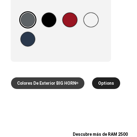
de
exterior
BIG
HORN
®
Colores De Exterior BIG HORN
Options
®
Descubre más de RAM 2500