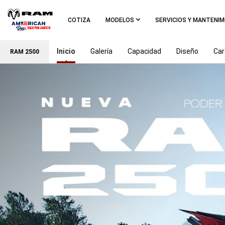
Skip To
Main
COTIZA
MODELOS
SERVICIOS Y MANTENI
Content
Inicio
Galería
Capacidad
Diseño
Car
RAM 2500
Skip To
Navigation