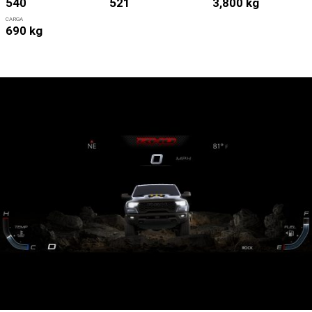
540
521
3,800 kg
CARGA
690 kg