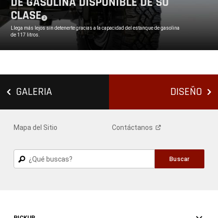
DE GASOLINA DISPONIBLE DE SU
CLASE
( DISCLOSURE
)
2
,
Llega más lejos sin detenerte gracias a la capacidad del estanque de gasolina
de 117 litros.
,
GALERIA
DISEÑO
Mapa del Sitio
Contáctanos
Buscar
Buscar