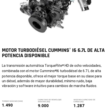
MOTOR TURBODIÉSEL CUMMINS
I6 6.7L DE ALTA
®
POTENCIA DISPONIBLE
La transmisión automática TorqueFlite
HD de ocho velocidades,
®
combinada con el motor Cummins
I6 turbodiésel de 6.7 L de alta
®
potencia disponible, ofrece el mejor torque base en su clase para
un diésel, además de mayor durabilidad, mínimo ruido, baja
vibración y software intuitivo para cambios de marcha fluidos.
CAPACIDAD DE REMOLQUE
MÁXIMA CAPACIDAD DE
TORQUE MÁXIMO (NM)
MÁXIMA (KG)
CARGA (KG)
1.490
9.000
1.287