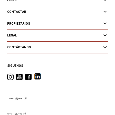
PICKUP
CONTACTAR
PROPIETARIOS
LEGAL
CONTÁCTANOS
SÍGUENOS
Visita
Visita
Visita
RAM
RAM
RAM
en
en
en
Instagram
YouTube
Facebook
STELLANTIS