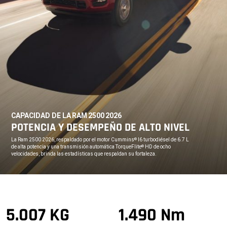
CAPACIDAD DE LA RAM 2500 2026
,
POTENCIA Y DESEMPEÑO DE ALTO NIVEL
,
La Ram 2500 2026, respaldado por el motor Cummins
I6 turbodiésel de 6.7 L
®
de alta potencia y una transmisión automática TorqueFlite
HD de ocho
®
velocidades, brinda las estadísticas que respaldan su fortaleza.
,
5.007 KG
1.490 Nm