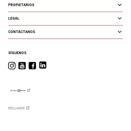
PROPIETARIOS
LEGAL
CONTÁCTANOS
SÍGUENOS
Visita
Visita
Visita
RAM
RAM
RAM
en
en
en
Instagram
YouTube
Facebook
STELLANTIS