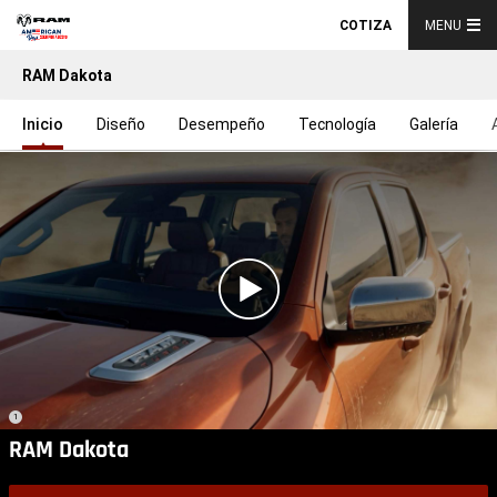
COTIZA
MENU
RAM Dakota
Inicio
Diseño
Desempeño
Tecnología
Galería
Play
Video
(
)
1
Disclosure
RAM Dakota