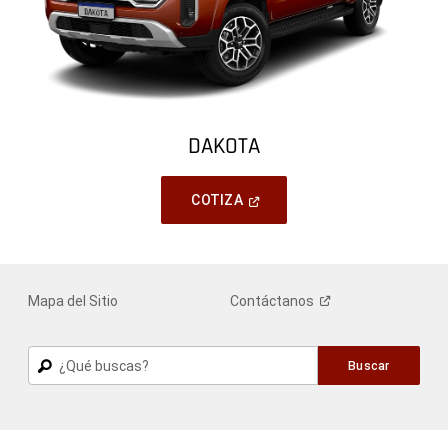
DAKOTA
(
Open
COTIZA
In
A
New
Window
)
Mapa del Sitio
Contáctanos
Buscar
Buscar