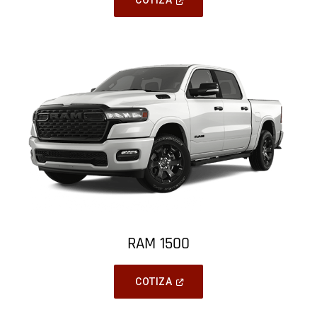
COTIZA
In
A
New
Window
)
RAM 1500
(
Open
COTIZA
In
A
New