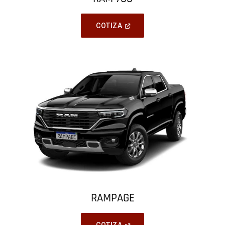
(
Open
COTIZA
In
A
New
Window
)
RAMPAGE
(
Open