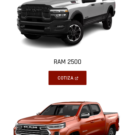
RAM 2500
(
Open
COTIZA
In
A
New
Window
)