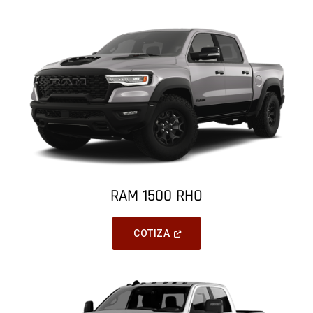
Window
)
RAM 1500 RHO
(
Open
COTIZA
In
A
New
Window
)