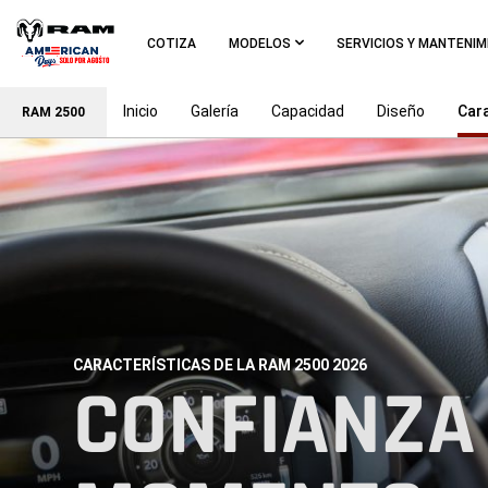
Skip To
Main
COTIZA
MODELOS
SERVICIOS Y MANTENI
Content
Inicio
Galería
Capacidad
Diseño
Cara
RAM 2500
Skip To
Navigation
CARACTERÍSTICAS DE LA RAM 2500 2026
,
CONFIANZA