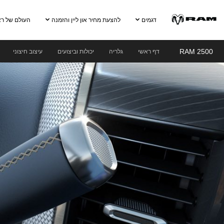
Skip To
Main
דגמים
להצעת מחיר און ליין והזמנה
העולם של ר
Content
RAM 2500
דף ראשי
גלריה
יכולות וביצועים
עיצוב חיצוני
Skip To
Navigation