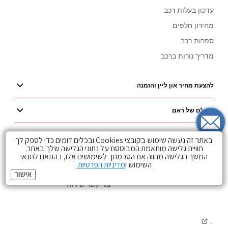
עדכון בעלות רכב
מחירון חלפים
ספרות רכב
מדריך נורות ברכב
להצעת מחיר און ליין והזמנה
העולם של ראם
באתר זה נעשה שימוש בקובצי Cookies ובכלים דומים כדי לספק לך
חוויית גלישה מותאמת המבוססת על נתוני הגלישה שלך באתר.
עקבו אחרינו
צרו קשר
המשך הגלישה מהווה את הסכמתך לשימושים אלו, בהתאם לתנאי
השימוש ו
מדיניות הפרטיות.
Visit
Visit
Visit
צור קשר מכירות
אישור
Ram
Ram
Ram
צור קשר שירות
on
on
on
Facebook
YouTube
Instagram
.