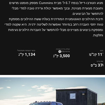
מנוע הטורבו-דיזל בנפח 6.7 ל' מבית Cummins מספק מומנט מרשים
ותגובת מצערת מצוינת, ובכך מאפשר יכולת גרירה טובה למדי מבלי
להתפשר על הביצועים.
תיבת ההילוכים האוטומטית המודרנית בעלת ששת ההילוכים מספקת
טווח יחסי העברה רחב במיוחד ואפשרות לשליטה ידנית. היא שקטה למדי
ומספקת ביצועים מצויינים מבלי להתפשר על העברות הילוכים נעימות
וחלקות.
יכולת גרירה מרבית
מומנט
כושר העמסה מקסימאלי
)
( DISCLOSURE
מירבית (ק''ג)
3
117 קג''מ
1,134 ק''ג
3,500 ק''ג
הספק מרבי
370 כ''ס