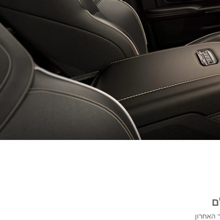
ם
ולוגיה פורצת דרך: מערכת Uconnect מהדור האחרון