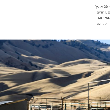
20 אינץ'
LE
חדים
MOPA