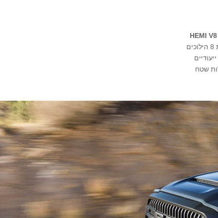
HEMI V8 
שמחכה להתפרץ בכל לחיצה על הדוושה. תיבת 8 הילוכים
יעודיים
רנציאל אחורי ננעל – כל אלה מאפשרים לREBEL יכולות שטח