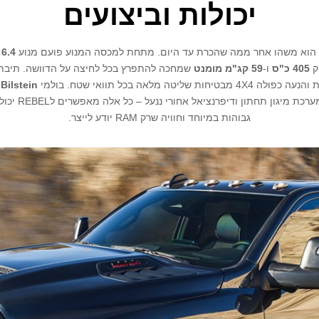
יכולות וביצועים
6.4
ק
405 כ"ס
ו-
59 קג"מ מומנט
4 מבטיחות שליטה מלאה בכל תוואי שטח. בולמי
Bilstein
י
לשטח, מערכת מיגון תחתון ודיפ
גבוהות במיוחד וחוויה שרק RAM יודע לייצר.