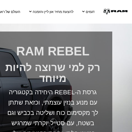
Skip To
Main
דגמים
להצעת מחיר און ליין והזמנה
העולם של ראם
Content
Skip To
Navigation
RAM REBEL
,
רק למי שרוצה להיות
מיוחד
,
גרסת ה-REBEL היחידה בקטגוריה
עם מנוע בנזין עוצמתי, וכזאת שתתן
לך מקסימום כוח ושליטה בכביש וגם
בשטח, עם סטייל יוקרתי שמרגיש