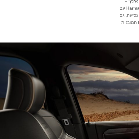
–
Harma
עם
נסיעה, גם
המובנית