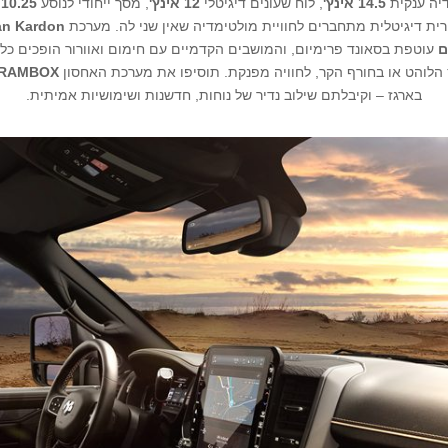
יה ענקית
14.5 אינץ'
, לוח שעונים דיגיטלי
12 אינץ'
, מסך ייחודי לנוסע
10.25 אינץ'
ית דיגיטלית מתחברים לחוויית מולטימדיה שאין שני לה. מערכת
n Kardon
עוטפת בסאונד פרימיום, והמושבים הקדמיים עם חימום ואוורור הופכים כל 
 הלוהט או בחורף הקר, לחוויה מפנקת. תוסיפו את מערכת האחסון
RAMBOX
בארגז – וקיבלתם שילוב נדיר של נוחות, חדשנות ושימושיות אמיתית.