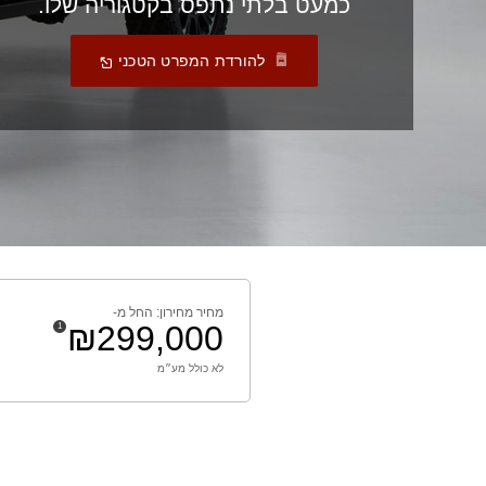
כמעט בלתי נתפס בקטגוריה שלו.
,
Open
(
להורדת המפרט הטכני
In
,
A
New
)
Window
מחיר מחירון: החל מ-
₪299,000
)
(
1
Disclosure
לא כולל מע״מ