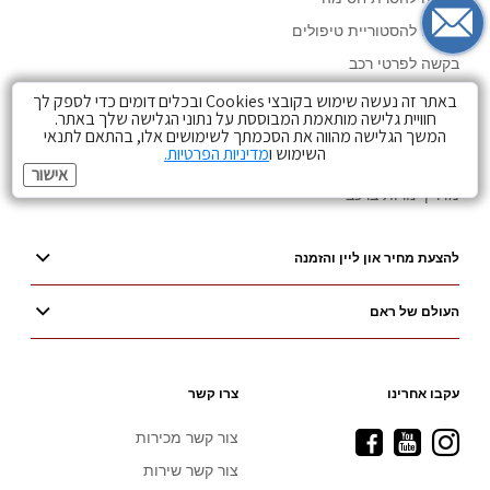
בקשה להסטוריית טיפולים
בקשה לפרטי רכב
עדכון בעלות רכב
באתר זה נעשה שימוש בקובצי Cookies ובכלים דומים כדי לספק לך
חוויית גלישה מותאמת המבוססת על נתוני הגלישה שלך באתר.
מחירון חלפים
המשך הגלישה מהווה את הסכמתך לשימושים אלו, בהתאם לתנאי
השימוש ו
מדיניות הפרטיות.
ספרות רכב
אישור
מדריך נורות ברכב
להצעת מחיר און ליין והזמנה
העולם של ראם
עקבו אחרינו
צרו קשר
Visit
Visit
Visit
צור קשר מכירות
Ram
Ram
Ram
צור קשר שירות