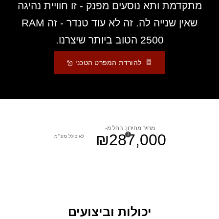
מתקדמת ותא נוסעים מפנק - זו חוויית נהיגה
שאין שנייה לה. זה לא עוד טנדר - זה RAM
2500 הטוב ביותר שיצרנו.
,
Open
(
להורדת המפרט הטכני
In
,
A
New
)
Window
מחיר מחירון: החל מ-
₪287,000
)
(
3
לא כולל מע״מ
Disclosure
יכולות וביצועים