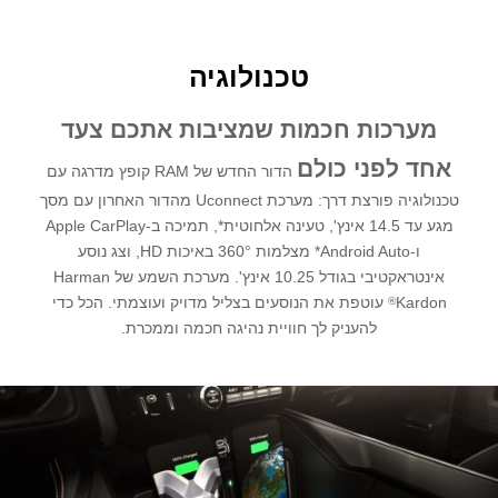
טכנולוגיה
מערכות חכמות שמציבות אתכם צעד
אחד לפני כולם
הדור החדש של RAM קופץ מדרגה עם
טכנולוגיה פורצת דרך: מערכת Uconnect מהדור האחרון עם מסך
מגע עד 14.5 אינץ', טעינה אלחוטית*, תמיכה ב-Apple CarPlay
ו-Android Auto* מצלמות 360° באיכות HD, וצג נוסע
אינטראקטיבי בגודל 10.25 אינץ'. מערכת השמע של Harman
Kardon
עוטפת את הנוסעים בצליל מדויק ועוצמתי. הכל כדי
®
להעניק לך חוויית נהיגה חכמה וממכרת.