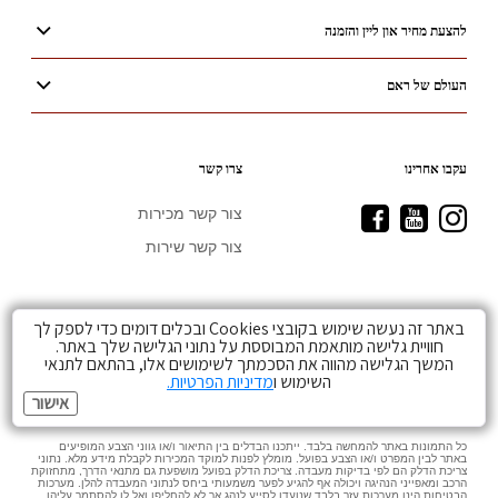
להצעת מחיר און ליין והזמנה
העולם של ראם
עקבו אחרינו
צרו קשר
Visit
Visit
Visit
צור קשר מכירות
Ram
Ram
Ram
צור קשר שירות
on
on
on
Facebook
YouTube
Instagram
באתר זה נעשה שימוש בקובצי Cookies ובכלים דומים כדי לספק לך
.
חוויית גלישה מותאמת המבוססת על נתוני הגלישה שלך באתר.
המשך הגלישה מהווה את הסכמתך לשימושים אלו, בהתאם לתנאי
השימוש ו
מדיניות הפרטיות.
Jeep
אישור
כל התמונות באתר להמחשה בלבד. ייתכנו הבדלים בין התיאור ו/או גווני הצבע המופיעים
באתר לבין המפרט ו/או הצבע בפועל. מומלץ לפנות למוקד המכירות לקבלת מידע מלא. נתוני
צריכת הדלק הם לפי בדיקות מעבדה. צריכת הדלק בפועל מושפעת גם מתנאי הדרך, מתחזוקת
הרכב ומאפייני הנהיגה ויכולה אף להגיע לפער משמעותי ביחס לנתוני המעבדה להלן. מערכות
הבטיחות הינן מערכות עזר בלבד שנועדו לסייע לנהג אך לא להחליפו ואל לו להסתמך עליהן.