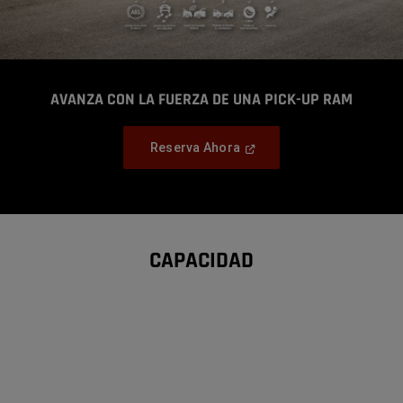
AVANZA CON LA FUERZA DE UNA PICK-UP RAM
,
,
,
,
,
,
,
,
,
,
,
,
,
(Open
Reserva Ahora
In
,
A
New
Window)
CAPACIDAD