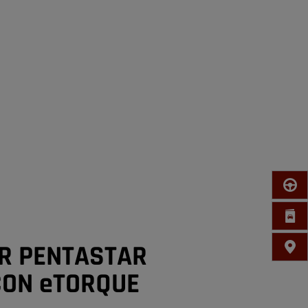
PRUE
COTI
R PENTASTAR
CONC
CON eTORQUE