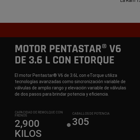
La Ram 15
MOTOR PENTASTAR® V6
DE 3.6 L CON ETORQUE
El motor Pentastar® V6 de 3.6L con eTorque utiliza
tecnologías avanzadas como sincronización variable de
válvulas de amplio rango y elevación variable de válvulas
de dos pasos para brindar potencia y eficiencia.
CAPACIDAD DE REMOLQUE CON
CABALLOS DE POTENCIA
FRENOS
305
2,900
KILOS