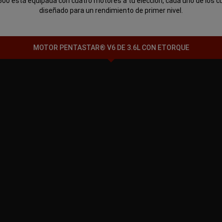
00 está equipada con cuatro motores a tu elección, cada uno de los c
diseñado para un rendimiento de primer nivel.
MOTOR PENTASTAR® V6 DE 3.6L CON ETORQUE