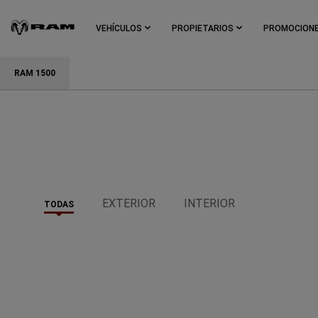
Skip To
Main
VEHÍCULOS
PROPIETARIOS
PROMOCION
Content
Descripción General
Capacidad
Interior
Tecnología
Skip To
RAM 1500
Navigation
EXTERIOR
INTERIOR
TODAS