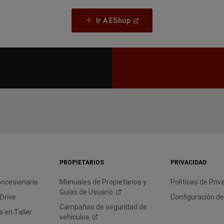
(Open
Ir A EShop
In
A
New
Window)
PROPIETARIOS
PRIVACIDAD
oncesionario
Manuales de Propietarios y
Políticas de
Priv
Guías de
Usuario
 Drive
Configuración d
Campañas de seguridad de
 en Taller
vehículos