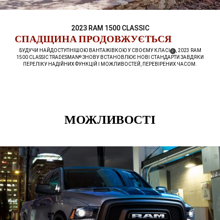
2023 RAM 1500 CLASSIC
,
СПАДЩИНА ПРОДОВЖУЄТЬСЯ
,
БУДУЧИ НАЙДОСТУПНІШОЮ ВАНТАЖІВКОЮ У СВОЄМУ
КЛАСІ
, 2023 RAM
( DISCLOSURE
)
2
1500 CLASSIC TRADESMAN
ЗНОВУ ВСТАНОВЛЮЄ НОВІ СТАНДАРТИ ЗАВДЯКИ
®
ПЕРЕЛІКУ НАДІЙНИХ ФУНКЦІЙ І МОЖЛИВОСТЕЙ, ПЕРЕВІРЕНИХ ЧАСОМ.
,
МОЖЛИВОСТІ