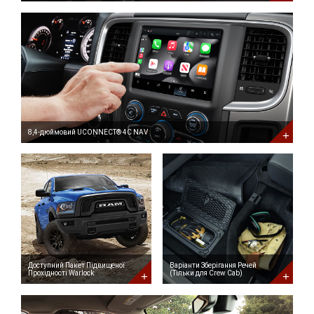
8,4-
дюймовий
UCONNECT®
4C
NAV
DISCOVER
MORE
8,4-дюймовий UCONNECT® 4C NAV
Доступний
Варіанти
Пакет
Зберігання
Підвищеної
Речей
Прохідності
(Тільки
Warlock
для
Crew
Cab)
DISCOVER
MORE
Доступний Пакет Підвищеної
Варіанти Зберігання Речей
Прохідності Warlock
(Тільки для Crew Cab)
Камера