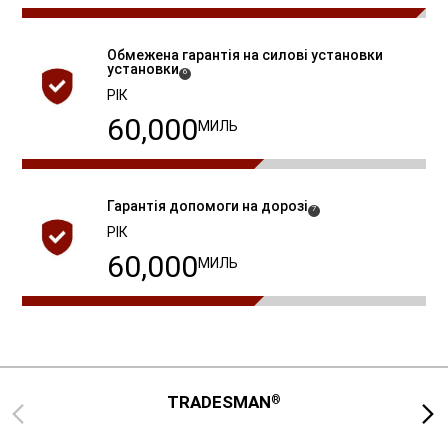
Обмежена гарантія на силові установки
установки
( Disclosure
)
6
РІК
60,000
МИЛЬ
Гарантія допомоги на
дорозі
( Disclosure
)
7
РІК
60,000
МИЛЬ
TRADESMAN
®
Previous
Next