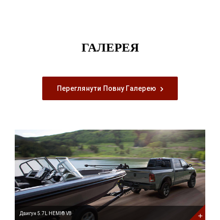
ГАЛЕРЕЯ
Переглянути Повну Галерею
Двигун
5.7L
HEMI®
V8
Двигун 5.7L HEMI® V8