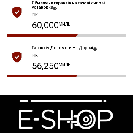
Обмежена гарантія на газові силові
установки
( Disclosure
)
10
РІК
60,000
МИЛЬ
Гарантія Допомоги На Дорозі
(
)
11
Disclosure
РІК
60,000
МИЛЬ