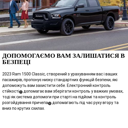
ДОПОМОГАЄМО ВАМ ЗАЛИШАТИСЯ В
БЕЗПЕЦІ
2023 Ram 1500 Classic, створений з урахуванням вас і ваших
пасажирів, пропонує низку стандартних функцій безпеки, які
допоможуть вам захистити себе. Електронний контроль
стійкості
допомагає вам зберігати контроль у важких умовах,
(
)
1
тоді як система допомоги при старті на підйомі та контроль
Disclosure
розгойдування причепа
допомагають під час руху вгору та
(
)
2
вниз по крутих схилах.
Disclosure