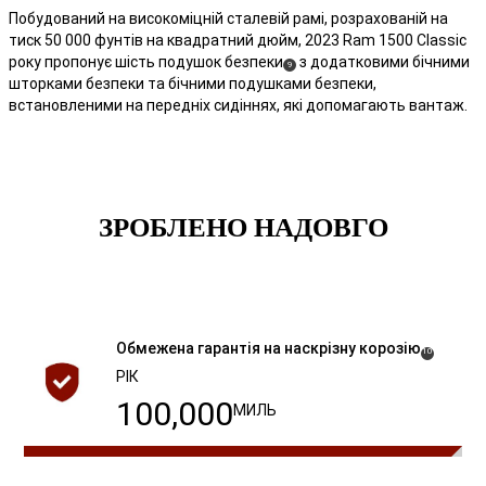
Побудований на високоміцній сталевій рамі, розрахованій на
тиск 50 000 фунтів на квадратний дюйм, 2023 Ram 1500 Classic
року пропонує шість подушок безпеки
з додатковими бічними
(
)
9
шторками безпеки та бічними подушками безпеки,
Disclosure
встановленими на передніх сидіннях, які допомагають вантаж.
ЗРОБЛЕНО НАДОВГО
Обмежена гарантія на наскрізну
корозію
( Disclosure
)
10
РІК
100,000
МИЛЬ