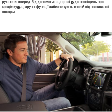
рухатися вперед. Від допомоги на дорозі
до сповіщень про
(
)
4
крадіжку
, ці зручні функції забезпечують спокій під час кожної
(
)
Disclosure
5
поїздки.
Disclosure