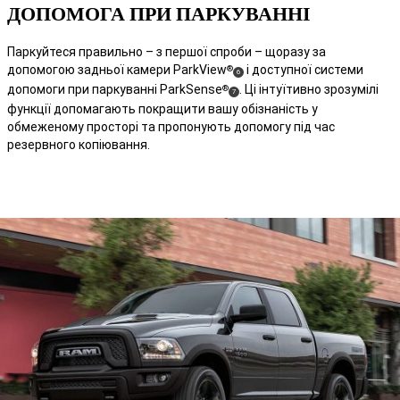
ДОПОМОГА ПРИ ПАРКУВАННІ
Паркуйтеся правильно – з першої спроби – щоразу за
допомогою задньої камери ParkView
і доступної системи
®
(
)
6
допомоги при паркуванні ParkSense
. Ці інтуїтивно зрозумілі
®
Disclosure
(
)
7
функції допомагають покращити вашу обізнаність у
Disclosure
обмеженому просторі та пропонують допомогу під час
резервного копіювання.