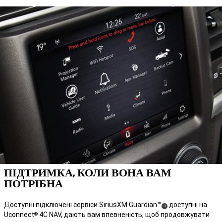
ПІДТРИМКА, КОЛИ ВОНА ВАМ
ПОТРІБНА
Доступні підключені сервіси SiriusXM
Guardian™
доступні на
( Disclosure
)
3
Uconnect
4C NAV, дають вам впевненість, щоб продовжувати
®