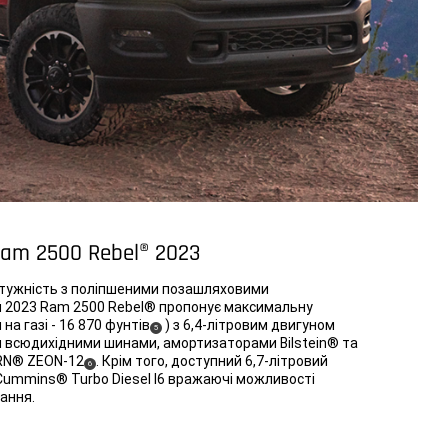
am 2500 Rebel® 2023
тужність з поліпшеними позашляховими
й 2023 Ram 2500 Rebel® пропонує максимальну
на газі - 16 870 фунтів
) з 6,4-літровим двигуном
(
)
5
Disclosure
 всюдихідними шинами, амортизаторами Bilstein® та
RN® ZEON-12
. Крім того, доступний 6,7-літровий
(
)
6
Disclosure
ummins® Turbo Diesel I6 вражаючі можливості
ання.