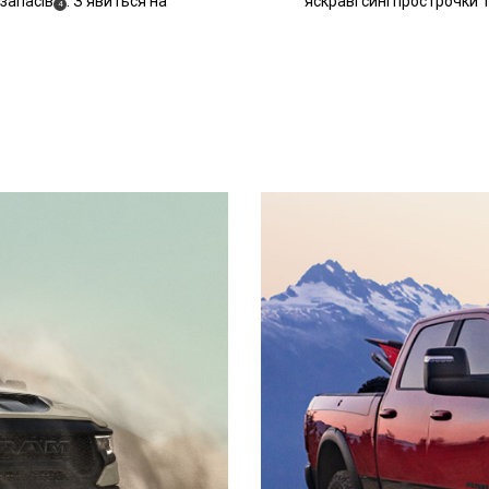
запасів
. З'явиться на
яскраві сині прострочки 
(
)
4
Disclosure