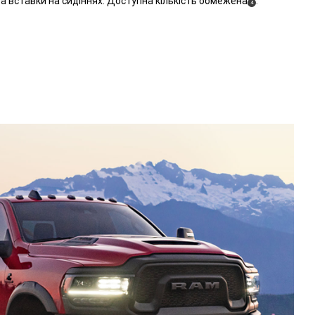
та вставки на сидіннях. Доступна кількість обмежена
.
(
)
4
Disclosure