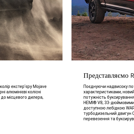
Представляємо R
колір екстер'єру Mojave
Поєднуючи надвисоку по
рні алюмінієві колісні
характеристиками, нови
 до місцевого дилера,
потужність буксирування 
HEMI® V8, 33-дюймовими
доступною лебідкою WA
турбодизельний двигун C
перевезення та буксирув