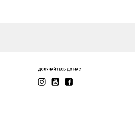
ДОЛУЧАЙТЕСЬ ДО НАС
Visit
Visit
Visit
Ram
Ram
Ram
on
on
on
Instagram
YouTube
Facebook