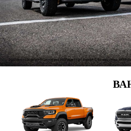
2022 Ram 1500 Rebel
G/T model and 2022 Ram 1500 Laramie
G/T model shown. MSRP star
®
®
ВА