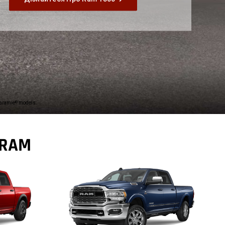
,
Laramie
models.
®
RAM