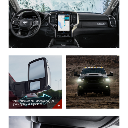
Нові
Телескопічні
Дзеркала
Для
Буксирування
Причепа
New
Telescopic
Trailer
Tow
Mirrors
Нові Телескопічні Дзеркала Для
Буксирування Причепа
Цифрове
Дзеркало
Заднього