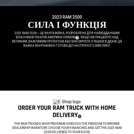
2023 RAM 2500
,
СИЛА І ФУНКЦІЯ
,
2023 RAM 2500 — ЦЕ ВАНТАЖІВКА, РОЗРОБЛЕНА ДЛЯ НАЙВІДДАНІШИХ
ВЛАСНИКІВ ПІКАПІВ АМЕРИКИ
OWNERS
. ЯКЩО ВИ ПРАЦЮЄТЕ НАД
( DISCLOSURE
)
1
ВЕЛИКИМ, ВАЖЛИВИМ ПРОЕКТОМ АБО БУКСИРУЄТЕ ІГРАШКИ В ДЮНИ, ЦЯ
ВАЖКА ВАНТАЖІВКА ГОТОВА ДО НАСТУПНОГО ВИКЛИКУ.
,
Display
Display
item
item
1
2
of
of
2
2
,
ORDER YOUR RAM TRUCK WITH HOME
DELIVERY
( DISCLOSURE
)
2
,
THE RAM TRUCKS E-SHOP PROGRAM GIVES YOU THE FREEDOM TO BROWSE
DEALERSHIP INVENTORY, CHOOSE YOUR FINANCING AND GET THE 2023 RAM
2500 DELIVERED TO YOUR DOOR.