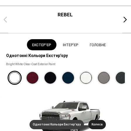
REBEL
Previous
Next
ЕКСТЕР'ЄР
ІНТЕР'ЄР
ГОЛОВНЕ
Однотонні Кольори Екстер'єру
Однотонні
Bright White Clear-Coat Exterior Paint
Кольори
Екстер'єру
Однотонні Кольори Екстер'єру
Колеса