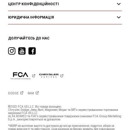
ЦЕНТР КОНФІДЕНЦІЙНОСТІ
ЮРИДИЧНА ІНФОРМАЦІЯ
ДОЛУЧАЙТЕСЬ ДО НАС
Visit
Visit
Visit
Ram
Ram
Ram
on
on
on
Instagram
YouTube
Facebook
DODGE
RAM
©2023 FCA US LLC. Всі права захищені.
Chrysler, Dodge, Jeep, Ram, Wagoneer, Mopar та SRT є зареєстрованими торговими
марками FCA US LLC.
ALFA ROMEO та FIAT є зареєстрованими товарними знаками FCA Group Marketing
S.p.A., використовуються за дозволом.
*MSRP не включає вартість доставки до місця призначення, податки, збори за
право власності та реєстрацію. Ціна вказана за базову модель, без урахування