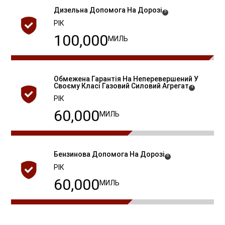
Дизельна Допомога На Дорозі
(
)
5
Disclosure
РІК
100,000
МИЛЬ
Обмежена Гарантія На Неперевершений У
Своєму Класі Газовий Силовий
Агрегат
( Disclosure
)
4
РІК
60,000
МИЛЬ
Бензинова Допомога На Дорозі
(
)
6
Disclosure
РІК
60,000
МИЛЬ