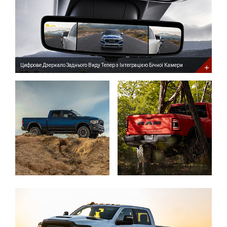
Виду
Тепер
з
Інтеграцією
Бічної
Камери
Digital
Rearview
Mirror
Цифрове Дзеркало Заднього Виду Тепер з Інтеграцією Бічної Камери
Now
with
Side
Camera
Integration
Новий
2023
Ram
2500
Rebel®
New