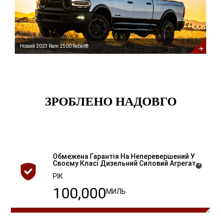
2023
Ram
2500
Rebel<sup>®</sup>
Новий 2023 Ram 2500 Rebel®
ЗРОБЛЕНО НАДОВГО
Обмежена Гарантія На Неперевершений У
Своєму Класі Дизельний Силовий
Агрегат
( Disclosure
)
4
РІК
100,000
МИЛЬ