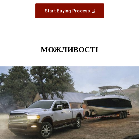
,
(
Open
Start Buying Process
In
,
A
New
Window
)
МОЖЛИВОСТІ