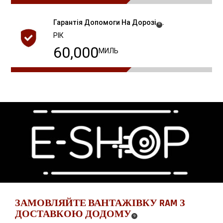
Гарантія Допомоги На Дорозі
.
(
)
8
Disclosure
РІК
60,000
МИЛЬ
ЗАМОВЛЯЙТЕ ВАНТАЖІВКУ RAM З
ДОСТАВКОЮ ДОДОМУ
(
)
9
DISCLOSURE
,