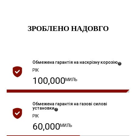
ЗРОБЛЕНО НАДОВГО
Обмежена гарантія на наскрізну
корозію
( Disclosure
)
7
РІК
100,000
МИЛЬ
Обмежена гарантія на газові силові
установки
( Disclosure
)
7
РІК
60,000
МИЛЬ