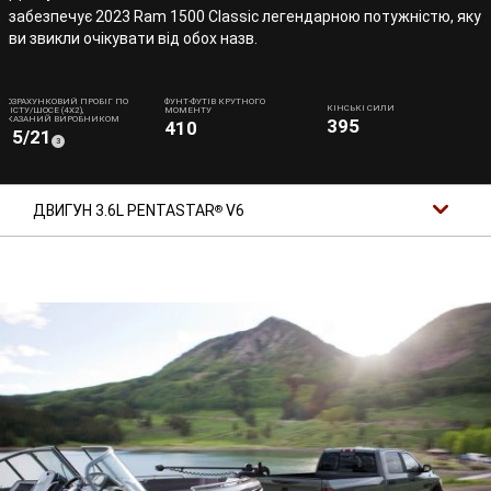
забезпечує 2023 Ram 1500 Classic легендарною потужністю, яку
ви звикли очікувати від обох назв.
РОЗРАХУНКОВИЙ ПРОБІГ ПО
ФУНТ-ФУТІВ КРУТНОГО
КІНСЬКІ СИЛИ
МІСТУ/ШОСЕ (4Х2),
МОМЕНТУ
ВКАЗАНИЙ ВИРОБНИКОМ
395
410
15/21
(
)
3
Disclosure
ДВИГУН 3.6L PENTASTAR
V6
®