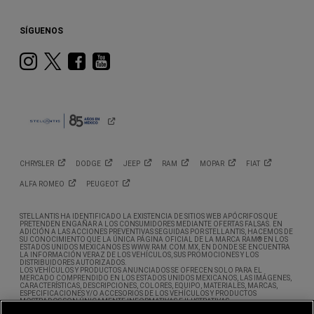
SÍGUENOS
Instagram
Twitter
Facebook
Youtube
CHRYSLER
DODGE
JEEP
RAM
MOPAR
FIAT
ALFA
ROMEO
PEUGEOT
STELLANTIS HA IDENTIFICADO LA EXISTENCIA DE SITIOS WEB APÓCRIFOS QUE
PRETENDEN ENGAÑAR A LOS CONSUMIDORES MEDIANTE OFERTAS FALSAS. EN
ADICIÓN A LAS ACCIONES PREVENTIVAS SEGUIDAS POR STELLANTIS, HACEMOS DE
SU CONOCIMIENTO QUE LA ÚNICA PÁGINA OFICIAL DE LA MARCA RAM® EN LOS
ESTADOS UNIDOS MEXICANOS ES WWW.RAM.COM.MX, EN DONDE SE ENCUENTRA
LA INFORMACIÓN VERAZ DE LOS VEHÍCULOS, SUS PROMOCIONES Y LOS
DISTRIBUIDORES AUTORIZADOS.
LOS VEHÍCULOS Y PRODUCTOS ANUNCIADOS SE OFRECEN SOLO PARA EL
MERCADO COMPRENDIDO EN LOS ESTADOS UNIDOS MEXICANOS, LAS IMÁGENES,
CARACTERÍSTICAS, DESCRIPCIONES, COLORES, EQUIPO, MATERIALES, MARCAS,
ESPECIFICACIONES Y/O ACCESORIOS DE LOS VEHÍCULOS Y PRODUCTOS
MOSTRADOS SON ÚNICAMENTE INFORMATIVAS E ILUSTRATIVAS.