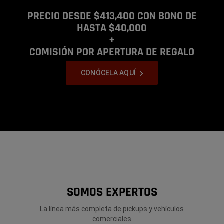
PRECIO DESDE $413,400 CON BONO DE
HASTA $40,000
+
COMISIÓN POR APERTURA DE REGALO
,
CONÓCELA AQUÍ
,
Display
Display
Display
Display
item
item
item
item
1
2
3
4
of
of
of
of
4
4
4
4
SOMOS EXPERTOS
La línea más completa de pickups y vehículos
comerciales