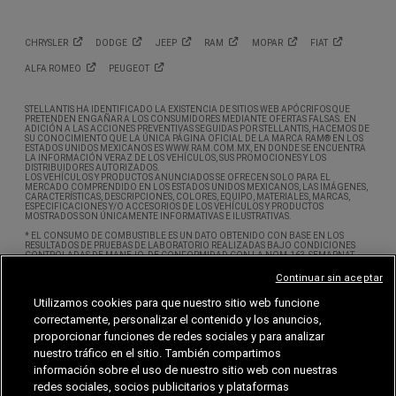
CHRYSLER
DODGE
JEEP
RAM
MOPAR
FIAT
ALFA
ROMEO
PEUGEOT
STELLANTIS HA IDENTIFICADO LA EXISTENCIA DE SITIOS WEB APÓCRIFOS QUE
PRETENDEN ENGAÑAR A LOS CONSUMIDORES MEDIANTE OFERTAS FALSAS. EN
ADICIÓN A LAS ACCIONES PREVENTIVAS SEGUIDAS POR STELLANTIS, HACEMOS DE
SU CONOCIMIENTO QUE LA ÚNICA PÁGINA OFICIAL DE LA MARCA RAM® EN LOS
ESTADOS UNIDOS MEXICANOS ES WWW.RAM.COM.MX, EN DONDE SE ENCUENTRA
LA INFORMACIÓN VERAZ DE LOS VEHÍCULOS, SUS PROMOCIONES Y LOS
DISTRIBUIDORES AUTORIZADOS.
LOS VEHÍCULOS Y PRODUCTOS ANUNCIADOS SE OFRECEN SOLO PARA EL
MERCADO COMPRENDIDO EN LOS ESTADOS UNIDOS MEXICANOS, LAS IMÁGENES,
CARACTERÍSTICAS, DESCRIPCIONES, COLORES, EQUIPO, MATERIALES, MARCAS,
ESPECIFICACIONES Y/O ACCESORIOS DE LOS VEHÍCULOS Y PRODUCTOS
MOSTRADOS SON ÚNICAMENTE INFORMATIVAS E ILUSTRATIVAS.
* EL CONSUMO DE COMBUSTIBLE ES UN DATO OBTENIDO CON BASE EN LOS
RESULTADOS DE PRUEBAS DE LABORATORIO REALIZADAS BAJO CONDICIONES
CONTROLADAS DE MANEJO, DE CONFORMIDAD CON LA NOM-163-SEMARNAT-
ENER-SCFI-2013. SE ENTIENDE POR CONDICIONES CONTROLADAS DE MANEJO,
AQUELLAS SUJETAS A VARIABLES QUE PUEDAN AFECTAR EL RENDIMIENTO DE
Continuar sin aceptar
COMBUSTIBLE TALES COMO LA ALTITUD, LA TEMPERATURA AMBIENTE,
CONDICIONES DE TRÁFICO, VELOCIDADES, TIPO DE ACELERACIÓN, ENTRE OTRAS.
Utilizamos cookies para que nuestro sitio web funcione
ESTE SITIO OBTIENE DATOS PERSONALES A TRAVÉS DE COOKIES Y WEB BEACONS. SI
correctamente, personalizar el contenido y los anuncios,
DESEA SABER MÁS ACERCA DE CÓMO PODRÍA INHABILITAR LAS COOKIES, POR
FAVOR CONSULTE NUESTRO ÚLTIMO AVISO DE PRIVACIDAD. ASIMISMO LE
proporcionar funciones de redes sociales y para analizar
RECOMENDAMOS REVISAR LAS ACTUALIZACIONES REALIZADAS A NUESTRO AVISO
nuestro tráfico en el sitio. También compartimos
DE PRIVACIDAD PUBLICADAS EL DÍA 1 DE MARZO DE 2026.
información sobre el uso de nuestro sitio web con nuestras
© 2026 STELLANTIS MÉXICO, S.A. DE C.V. TODOS LOS DERECHOS RESERVADOS.
CHRYSLER®, DODGE®, JEEP®, RAM® Y MOPAR® SON MARCAS REGISTRADAS DE FCA
redes sociales, socios publicitarios y plataformas
US LLC. LAS MARCAS ALFA ROMEO® Y FIAT® SON MARCAS REGISTRADAS BAJO