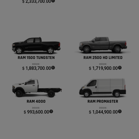
＄2,333,700.00
(
)
1
Disclosure
RAM 1500 TUNGSTEN
RAM 2500 HD LIMITED
DESDE:
DESDE:
＄1,883,700.00
(
)
＄1,719,900.00
(
)
1
1
Disclosure
Disclosure
RAM 4000
RAM PROMASTER
DESDE:
DESDE:
＄993,600.00
(
)
＄1,044,900.00
(
)
1
1
Disclosure
Disclosure