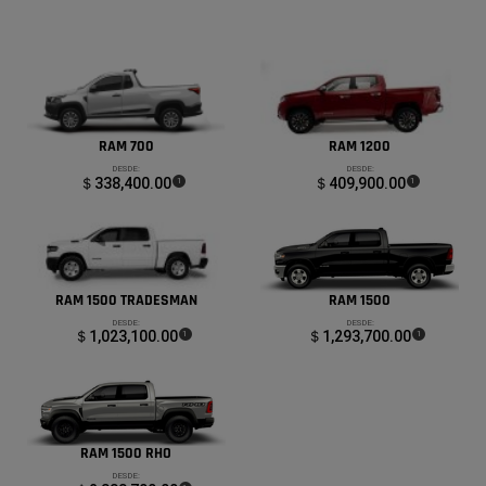
RAM 700
RAM 1200
DESDE:
DESDE:
＄338,400.00
(
)
＄409,900.00
(
)
1
1
Disclosure
Disclosure
RAM 1500 TRADESMAN
RAM 1500
DESDE:
DESDE:
＄1,023,100.00
(
)
＄1,293,700.00
(
)
1
1
Disclosure
Disclosure
RAM 1500 RHO
DESDE: