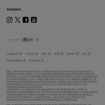
SÍGUENOS
Instagram
Twitter
Facebook
Youtube
CHRYSLER
DODGE
JEEP
RAM
MOPAR
FIAT
ALFA
ROMEO
PEUGEOT
STELLANTIS HA IDENTIFICADO LA EXISTENCIA DE SITIOS WEB APÓCRIFOS QUE
PRETENDEN ENGAÑAR A LOS CONSUMIDORES MEDIANTE OFERTAS FALSAS. EN
ADICIÓN A LAS ACCIONES PREVENTIVAS SEGUIDAS POR STELLANTIS, HACEMOS DE
SU CONOCIMIENTO QUE LA ÚNICA PÁGINA OFICIAL DE LA MARCA RAM® EN LOS
ESTADOS UNIDOS MEXICANOS ES WWW.RAM.COM.MX, EN DONDE SE ENCUENTRA
LA INFORMACIÓN VERAZ DE LOS VEHÍCULOS, SUS PROMOCIONES Y LOS
DISTRIBUIDORES AUTORIZADOS.
LOS VEHÍCULOS Y PRODUCTOS ANUNCIADOS SE OFRECEN SOLO PARA EL
MERCADO COMPRENDIDO EN LOS ESTADOS UNIDOS MEXICANOS, LAS IMÁGENES,
CARACTERÍSTICAS, DESCRIPCIONES, COLORES, EQUIPO, MATERIALES, MARCAS,
ESPECIFICACIONES Y/O ACCESORIOS DE LOS VEHÍCULOS Y PRODUCTOS
MOSTRADOS SON ÚNICAMENTE INFORMATIVAS E ILUSTRATIVAS.