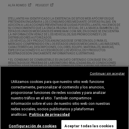
ALFA
ROMEO
PEUGEOT
STELLANTIS HA IDENTIFICADO LA EXISTENCIA DE SITIOS WEB APÓCRIFOS QUE
PRETENDEN ENGAÑAR A LOS CONSUMIDORES MEDIANTE OFERTAS FALSAS. EN
ADICIÓN A LAS ACCIONES PREVENTIVAS SEGUIDAS POR STELLANTIS, HACEMOS DE
SU CONOCIMIENTO QUE LA ÚNICA PÁGINA OFICIAL DE LA MARCA RAM® EN LOS
ESTADOS UNIDOS MEXICANOS ES WWW.RAM.COM.MX, EN DONDE SE ENCUENTRA
LA INFORMACIÓN VERAZ DE LOS VEHÍCULOS, SUS PROMOCIONES Y LOS
DISTRIBUIDORES AUTORIZADOS.
LOS VEHÍCULOS Y PRODUCTOS ANUNCIADOS SE OFRECEN SOLO PARA EL
MERCADO COMPRENDIDO EN LOS ESTADOS UNIDOS MEXICANOS, LAS IMÁGENES,
CARACTERÍSTICAS, DESCRIPCIONES, COLORES, EQUIPO, MATERIALES, MARCAS,
ESPECIFICACIONES Y/O ACCESORIOS DE LOS VEHÍCULOS Y PRODUCTOS
MOSTRADOS SON ÚNICAMENTE INFORMATIVAS E ILUSTRATIVAS.
* EL CONSUMO DE COMBUSTIBLE ES UN DATO OBTENIDO CON BASE EN LOS
RESULTADOS DE PRUEBAS DE LABORATORIO REALIZADAS BAJO CONDICIONES
CONTROLADAS DE MANEJO, DE CONFORMIDAD CON LA NOM-163-SEMARNAT-
ENER-SCFI-2013. SE ENTIENDE POR CONDICIONES CONTROLADAS DE MANEJO,
AQUELLAS SUJETAS A VARIABLES QUE PUEDAN AFECTAR EL RENDIMIENTO DE
Continuar sin aceptar
COMBUSTIBLE TALES COMO LA ALTITUD, LA TEMPERATURA AMBIENTE,
CONDICIONES DE TRÁFICO, VELOCIDADES, TIPO DE ACELERACIÓN, ENTRE OTRAS.
Utilizamos cookies para que nuestro sitio web funcione
ESTE SITIO OBTIENE DATOS PERSONALES A TRAVÉS DE COOKIES Y WEB BEACONS. SI
correctamente, personalizar el contenido y los anuncios,
DESEA SABER MÁS ACERCA DE CÓMO PODRÍA INHABILITAR LAS COOKIES, POR
FAVOR CONSULTE NUESTRO ÚLTIMO AVISO DE PRIVACIDAD. ASIMISMO LE
proporcionar funciones de redes sociales y para analizar
RECOMENDAMOS REVISAR LAS ACTUALIZACIONES REALIZADAS A NUESTRO AVISO
nuestro tráfico en el sitio. También compartimos
DE PRIVACIDAD PUBLICADAS EL DÍA 1 DE MARZO DE 2026.
información sobre el uso de nuestro sitio web con nuestras
© 2026 STELLANTIS MÉXICO, S.A. DE C.V. TODOS LOS DERECHOS RESERVADOS.
CHRYSLER®, DODGE®, JEEP®, RAM® Y MOPAR® SON MARCAS REGISTRADAS DE FCA
redes sociales, socios publicitarios y plataformas
US LLC. LAS MARCAS ALFA ROMEO® Y FIAT® SON MARCAS REGISTRADAS BAJO
LICENCIA DE FCA GROUP MARKETING S.P.A. Y SE ENCUENTRAN LICENCIADAS EN
analíticas.
Política de privacidad
FAVOR DE STELLANTIS MÉXICO, S.A. DE C.V. LAS DEMÁS MARCAS REGISTRADAS SON
PROPIEDAD DE SUS RESPECTIVOS TITULARES.
Configuración de cookies
Aceptar todas las cookies