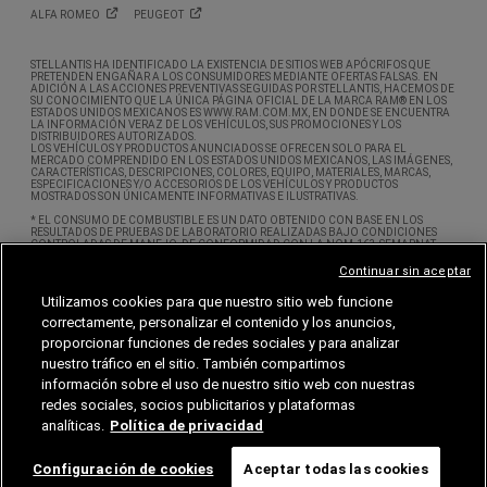
ALFA
ROMEO
PEUGEOT
STELLANTIS HA IDENTIFICADO LA EXISTENCIA DE SITIOS WEB APÓCRIFOS QUE
PRETENDEN ENGAÑAR A LOS CONSUMIDORES MEDIANTE OFERTAS FALSAS. EN
ADICIÓN A LAS ACCIONES PREVENTIVAS SEGUIDAS POR STELLANTIS, HACEMOS DE
SU CONOCIMIENTO QUE LA ÚNICA PÁGINA OFICIAL DE LA MARCA RAM® EN LOS
ESTADOS UNIDOS MEXICANOS ES WWW.RAM.COM.MX, EN DONDE SE ENCUENTRA
LA INFORMACIÓN VERAZ DE LOS VEHÍCULOS, SUS PROMOCIONES Y LOS
DISTRIBUIDORES AUTORIZADOS.
LOS VEHÍCULOS Y PRODUCTOS ANUNCIADOS SE OFRECEN SOLO PARA EL
MERCADO COMPRENDIDO EN LOS ESTADOS UNIDOS MEXICANOS, LAS IMÁGENES,
CARACTERÍSTICAS, DESCRIPCIONES, COLORES, EQUIPO, MATERIALES, MARCAS,
ESPECIFICACIONES Y/O ACCESORIOS DE LOS VEHÍCULOS Y PRODUCTOS
MOSTRADOS SON ÚNICAMENTE INFORMATIVAS E ILUSTRATIVAS.
* EL CONSUMO DE COMBUSTIBLE ES UN DATO OBTENIDO CON BASE EN LOS
RESULTADOS DE PRUEBAS DE LABORATORIO REALIZADAS BAJO CONDICIONES
CONTROLADAS DE MANEJO, DE CONFORMIDAD CON LA NOM-163-SEMARNAT-
ENER-SCFI-2013. SE ENTIENDE POR CONDICIONES CONTROLADAS DE MANEJO,
AQUELLAS SUJETAS A VARIABLES QUE PUEDAN AFECTAR EL RENDIMIENTO DE
Continuar sin aceptar
COMBUSTIBLE TALES COMO LA ALTITUD, LA TEMPERATURA AMBIENTE,
CONDICIONES DE TRÁFICO, VELOCIDADES, TIPO DE ACELERACIÓN, ENTRE OTRAS.
Utilizamos cookies para que nuestro sitio web funcione
ESTE SITIO OBTIENE DATOS PERSONALES A TRAVÉS DE COOKIES Y WEB BEACONS. SI
correctamente, personalizar el contenido y los anuncios,
DESEA SABER MÁS ACERCA DE CÓMO PODRÍA INHABILITAR LAS COOKIES, POR
FAVOR CONSULTE NUESTRO ÚLTIMO AVISO DE PRIVACIDAD. ASIMISMO LE
proporcionar funciones de redes sociales y para analizar
RECOMENDAMOS REVISAR LAS ACTUALIZACIONES REALIZADAS A NUESTRO AVISO
nuestro tráfico en el sitio. También compartimos
DE PRIVACIDAD PUBLICADAS EL DÍA 1 DE MARZO DE 2026.
información sobre el uso de nuestro sitio web con nuestras
© 2026 STELLANTIS MÉXICO, S.A. DE C.V. TODOS LOS DERECHOS RESERVADOS.
CHRYSLER®, DODGE®, JEEP®, RAM® Y MOPAR® SON MARCAS REGISTRADAS DE FCA
redes sociales, socios publicitarios y plataformas
US LLC. LAS MARCAS ALFA ROMEO® Y FIAT® SON MARCAS REGISTRADAS BAJO
analíticas.
Política de privacidad
LICENCIA DE FCA GROUP MARKETING S.P.A. Y SE ENCUENTRAN LICENCIADAS EN
FAVOR DE STELLANTIS MÉXICO, S.A. DE C.V. LAS DEMÁS MARCAS REGISTRADAS SON
PROPIEDAD DE SUS RESPECTIVOS TITULARES.
Configuración de cookies
Aceptar todas las cookies