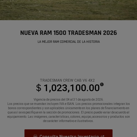
NUEVA RAM 1500 TRADESMAN 2026
,
LA MEJOR RAM COMERCIAL DE LA HISTORIA
,
TRADESMAN CREW CAB V6 4X2
＄1,023,100.00
(
)
1
Disclosure
Vigencia de precios del 04 al 31 de agosto de 2026.
Los precios que se muestan incluyen IVA e ISAN. Los precios promocionales integran los
bonos correspondientes y son aplicables únicamente en los planes de financiamiento en
que así se especifique en la sección de promociones. El precio puede variar de acuerdo al
equipamiento. Las imágenes, características, colores, equipo, accesorios y productos son
de carácter informativo e ilustrativos.
(
Open
Consulta Nuestro Inventario