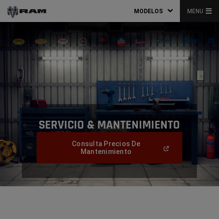
MODELOS
MENU
SERVICIO & MANTENIMIENTO
,
Consulta Precios De
(
Open
Mantenimiento
In
,
A
New
Window
)