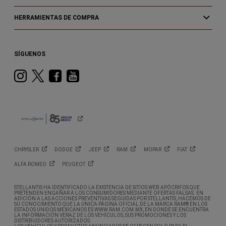
HERRAMIENTAS DE COMPRA
SÍGUENOS
Instagram
Twitter
Facebook
Youtube
CHRYSLER
DODGE
JEEP
RAM
MOPAR
FIAT
ALFA
ROMEO
PEUGEOT
STELLANTIS HA IDENTIFICADO LA EXISTENCIA DE SITIOS WEB APÓCRIFOS QUE
PRETENDEN ENGAÑAR A LOS CONSUMIDORES MEDIANTE OFERTAS FALSAS. EN
ADICIÓN A LAS ACCIONES PREVENTIVAS SEGUIDAS POR STELLANTIS, HACEMOS DE
SU CONOCIMIENTO QUE LA ÚNICA PÁGINA OFICIAL DE LA MARCA RAM® EN LOS
ESTADOS UNIDOS MEXICANOS ES WWW.RAM.COM.MX, EN DONDE SE ENCUENTRA
LA INFORMACIÓN VERAZ DE LOS VEHÍCULOS, SUS PROMOCIONES Y LOS
DISTRIBUIDORES AUTORIZADOS.