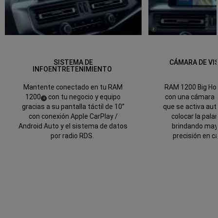
(
)
2
Disclosure
SISTEMA DE
CÁMARA DE VI
INFOENTRETENIMIENTO
RAM 1200 Big Ho
Mantente conectado en tu RAM
con una cámara d
1200
con tu negocio y equipo
(
)
4
Disclosure
que se activa au
gracias a su pantalla táctil de 10”
colocar la pala
con conexión Apple CarPlay /
brindando may
Android Auto y el sistema de datos
precisión en c
por radio RDS.