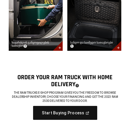
განყოფილების
და
სათავსო<span
საიმედო
data-
სათავსოები<span
component='DisclosureBubble'
data-
title='ხელმისაწვდომია
component='DisclosureBubble'
მხოლოდ
title='ხელმისაწვდომია
Crew
მხოლოდ
Cab
Crew
მოდელებისთვის'>
Cab
</span>
მოდელებისთვის'>
Learn
</span>
სავარძლის განყოფილების
სანდო და საიმედო სათავსოები
(
)
(
)
Disclosure
Disclosure
სათავსო
1
1
More
Learn
Available
More
Fold-
Spacious,
Flat
Secure
Load
Available
Floor
In-
with
Floor
Under-
Ram
ORDER YOUR RAM TRUCK WITH HOME
Seat
Bins
DELIVERY
Storage
( DISCLOSURE
)
2
,
THE RAM TRUCKS E-SHOP PROGRAM GIVES YOU THE FREEDOM TO BROWSE
DEALERSHIP INVENTORY, CHOOSE YOUR FINANCING AND GET THE 2023 RAM
2500 DELIVERED TO YOUR DOOR.
,
(
Open
Start Buying Process
In
,
A
New