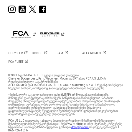
Visit
Visit
Visit
Visit
Ram
Ram
Ram
Ram
on
on
on
on
Instagram
YouTube
Twitter
Facebook
CHRYSLER
DODGE
RAM
ALFA
ROMEO
FCA
FLEET
©2023 წლის FCA US LLC. ყველა უფლება დაცულია.
Chrysler, Dodge, Jeep, Ram, Wagoneer, Mopar და SRT არის FCA US LLC-ის
რეგისტრირებული სავაჭრო ნიშნები.
ALFA ROMEO და FIAT არის FCA US LLC Group Marketing S.p.A.-ს რეგისტრირებული
სავაჭრო ნიშნები, რომლებიც გამოყენებულია ნებართვის საფუძველზე.
*მინიმალური საცალო გასაყიდი ფასი (MSRP) არ მოიცავს გადასახადებს,
მიწოდების და რეგისტრაციის ხარჯებს. საწყისი ფასი მითითებულია საბაზისო
მოდელზე მხოლოდ სტანდარტული აღჭურვილობით. საწყისი ფასები არ მოიცავს
დამატებითი აღჭურვილობის ღირებულებას, საიტზე შესაძლოა ნაჩვენები იყოს
უფრო ძვირიანი ვერსიის ფოტო, ფასები და შეთავაზებები შესაძლოა
გაფრთხილების გარეშე შეიცვალოს ნებისმიერ დროს. ფასებთან დაკავშირებით
ინფორმაციის დასაზუსტებლად ეწვიეთ დილერს.
FCA US LLC ცდილობს გახადოს მისი ვებგვერდი ხელმისაწვდომი შეზღუდული
შესაძლებლობის მქონე პირებისთვის. თუ www.ramtrucks.com -ზე რაიმე კონტენტზე
წვდომისას პრობლემას წააწყდებით, გთხოვთ
მოგვწეროთ
ან დაგვიკავშირდეთ 1-
866-726-4636.