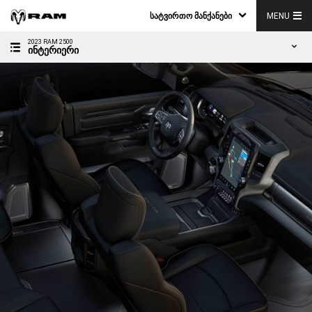
ᲡᲐᲢᲕᲘᲠᲗᲝ ᲛᲐᲜᲥᲐᲜᲔᲑᲘ
MENU
2023 RAM 2500
ᲘᲜᲢᲔᲠᲘᲔᲠᲘ