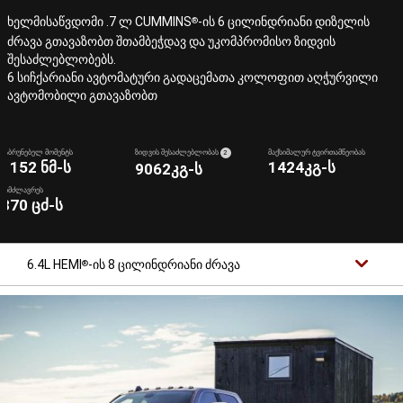
ხელმისაწვდომი .7 ლ CUMMINS
-ის 6 ცილინდრიანი დიზელის
®
ძრავა გთავაზობთ შთამბეჭდავ და უკომპრომისო ზიდვის
შესაძლებლობებს.
6 სიჩქარიანი ავტომატური გადაცემათა კოლოფით აღჭურვილი
ავტომობილი გთავაზობთ
( DISCLOSURE
)
ᲛᲐᲑᲠᲣᲜᲔᲑᲔᲚ ᲛᲝᲛᲔᲜᲢᲡ
ᲖᲘᲓᲕᲘᲡ ᲨᲔᲡᲐᲫᲚᲔᲑᲚᲝᲑᲐᲡ
2
ᲛᲐᲥᲡᲘᲛᲐᲚᲣᲠ ᲢᲕᲘᲠᲗᲐᲛᲬᲔᲝᲑᲐᲡ
1152 ნმ-ს
1424კგ-ს
9062კგ-ს
ᲡᲘᲛᲫᲚᲐᲕᲠᲔᲡ
370 ცძ-ს
6.4L HEMI
-ის 8 ცილინდრიანი ძრავა
®