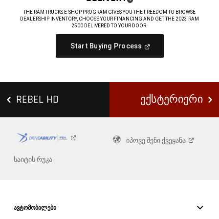
,
THE RAM TRUCKS E-SHOP PROGRAM GIVES YOU THE FREEDOM TO BROWSE
DEALERSHIP INVENTORY, CHOOSE YOUR FINANCING AND GET THE 2023 RAM
2500 DELIVERED TO YOUR DOOR.
,
(
Open
Start Buying Process
In
,
A
New
Window
)
REBEL HD
ᲔᲥᲡᲢᲔᲠᲘᲔᲠᲘ
იპოვე შენი
ქვეყანა
საიტის რუკა
ᲐᲕᲢᲝᲛᲝᲑᲘᲚᲔᲑᲘ