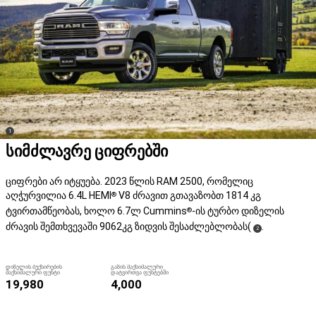
(
)
1
Disclosure
სიმძლავრე ციფრებში
ციფრები არ იტყუება. 2023 წლის RAM 2500, რომელიც
აღჭურვილია 6.4L HEMI
V8 ძრავით გთავაზობთ 1814 კგ
®
ტვირთამწეობას, ხოლო 6.7ლ Cummins
-ის ტურბო დიზელის
®
ძრავის შემთხვევაში 9062კგ ზიდვის შესაძლებლობას(
.
(
)
2
Disclosure
ᲓᲘᲖᲔᲚᲘᲡ ᲑᲣᲥᲡᲘᲠᲔᲑᲘᲡ
ᲒᲐᲖᲘᲡ ᲛᲐᲥᲡᲘᲛᲐᲚᲣᲠᲘ
ᲛᲐᲥᲡᲘᲛᲐᲚᲣᲠᲘ ᲤᲣᲜᲢᲘ
ᲓᲐᲢᲕᲘᲠᲗᲕᲐ ᲤᲣᲜᲢᲔᲑᲨᲘ
19,980
4,000