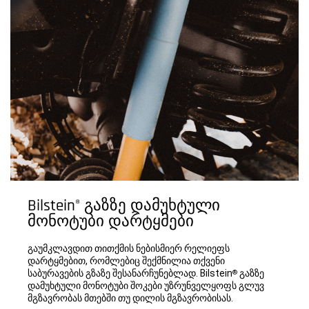
Bilstein
გაზზე დამუხტული
®
მონოტუბი დარტყმები
გაუმკლავდით თითქმის ნებისმიერ რელიეფს
დარტყმებით, რომლებიც შექმნილია თქვენი
საბურავების გზაზე შესანარჩუნებლად. Bilstein
გაზზე
®
დამუხტული მონოტუბი შოკები უზრუნველყოფს გლუვ
მგზავრობას მთებში თუ დილის მგზავრობისას.