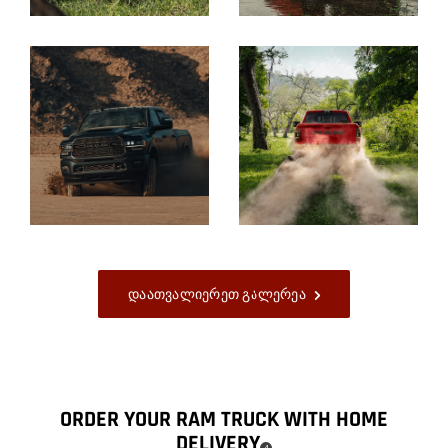
Display
Display
Display
Display
Დაათვალიერეთ Გალერეა
ORDER YOUR RAM TRUCK WITH HOME
DELIVERY
( DISCLOSURE
)
4