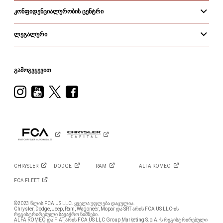
ᲙᲝᲜᲤᲘᲓᲔᲜᲪᲘᲐᲚᲣᲠᲝᲑᲘᲡ ᲪᲔᲜᲢᲠᲘ
ᲚᲔᲒᲐᲚᲣᲠᲘ
ᲒᲐᲛᲝᲒᲕᲧᲔᲕᲘᲗ
Visit
Visit
Visit
Visit
Ram
Ram
Ram
Ram
on
on
on
on
Instagram
YouTube
Twitter
Facebook
CHRYSLER
DODGE
RAM
ALFA
ROMEO
FCA
FLEET
©2023 წლის FCA US LLC. ყველა უფლება დაცულია.
Chrysler, Dodge, Jeep, Ram, Wagoneer, Mopar და SRT არის FCA US LLC-ის
რეგისტრირებული სავაჭრო ნიშნები.
ALFA ROMEO და FIAT არის FCA US LLC Group Marketing S.p.A.-ს რეგისტრირებული