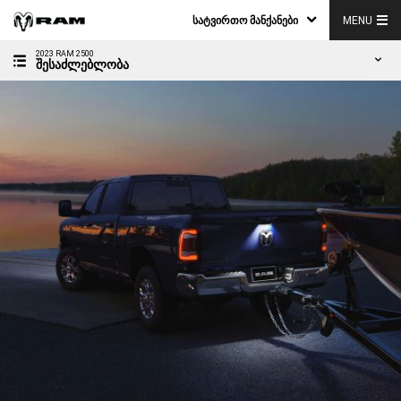
ᲡᲐᲢᲕᲘᲠᲗᲝ ᲛᲐᲜᲥᲐᲜᲔᲑᲘ
MENU
2023 RAM 2500
ᲨᲔᲡᲐᲫᲚᲔᲑᲚᲝᲑᲐ