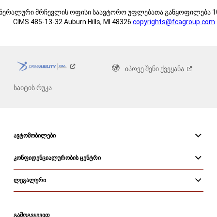
ნერალური მრჩევლის ოფისი
საავტორო უფლებათა განყოფილება
1
CIMS 485-13-32
Auburn Hills, MI 48326
copyrights@fcagroup.com
იპოვე შენი
ქვეყანა
საიტის რუკა
ᲐᲕᲢᲝᲛᲝᲑᲘᲚᲔᲑᲘ
ᲙᲝᲜᲤᲘᲓᲔᲜᲪᲘᲐᲚᲣᲠᲝᲑᲘᲡ ᲪᲔᲜᲢᲠᲘ
ᲚᲔᲒᲐᲚᲣᲠᲘ
ᲒᲐᲛᲝᲒᲕᲧᲔᲕᲘᲗ