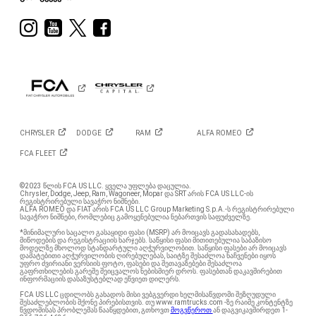
Visit
Visit
Visit
Visit
Ram
Ram
Ram
Ram
on
on
on
on
Instagram
YouTube
Twitter
Facebook
CHRYSLER
DODGE
RAM
ALFA
ROMEO
FCA
FLEET
©2023 წლის FCA US LLC. ყველა უფლება დაცულია.
Chrysler, Dodge, Jeep, Ram, Wagoneer, Mopar და SRT არის FCA US LLC-ის
რეგისტრირებული სავაჭრო ნიშნები.
ALFA ROMEO და FIAT არის FCA US LLC Group Marketing S.p.A.-ს რეგისტრირებული
სავაჭრო ნიშნები, რომლებიც გამოყენებულია ნებართვის საფუძველზე.
*მინიმალური საცალო გასაყიდი ფასი (MSRP) არ მოიცავს გადასახადებს,
მიწოდების და რეგისტრაციის ხარჯებს. საწყისი ფასი მითითებულია საბაზისო
მოდელზე მხოლოდ სტანდარტული აღჭურვილობით. საწყისი ფასები არ მოიცავს
დამატებითი აღჭურვილობის ღირებულებას, საიტზე შესაძლოა ნაჩვენები იყოს
უფრო ძვირიანი ვერსიის ფოტო, ფასები და შეთავაზებები შესაძლოა
გაფრთხილების გარეშე შეიცვალოს ნებისმიერ დროს. ფასებთან დაკავშირებით
ინფორმაციის დასაზუსტებლად ეწვიეთ დილერს.
FCA US LLC ცდილობს გახადოს მისი ვებგვერდი ხელმისაწვდომი შეზღუდული
შესაძლებლობის მქონე პირებისთვის. თუ www.ramtrucks.com -ზე რაიმე კონტენტზე
წვდომისას პრობლემას წააწყდებით, გთხოვთ
მოგვწეროთ
ან დაგვიკავშირდეთ 1-