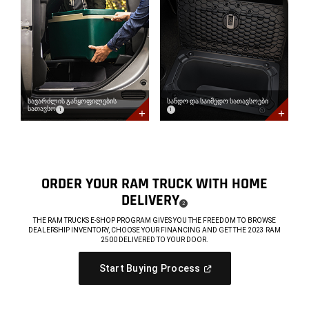
განყოფილების
და
სათავსო<span
საიმედო
data-
სათავსოები<span
component='DisclosureBubble'
data-
title='ხელმისაწვდომია
component='DisclosureBubble'
მხოლოდ
title='ხელმისაწვდომია
Crew
მხოლოდ
Cab
Crew
მოდელებისთვის'>
Cab
</span>
მოდელებისთვის'>
Learn
</span>
სავარძლის განყოფილების
სანდო და საიმედო სათავსოები
(
)
(
)
Disclosure
Disclosure
სათავსო
1
1
More
Learn
Available
More
Fold-
Spacious,
Flat
Secure
Load
Available
Floor
In-
with
Floor
Under-
Ram
ORDER YOUR RAM TRUCK WITH HOME
Seat
Bins
DELIVERY
Storage
( DISCLOSURE
)
2
,
THE RAM TRUCKS E-SHOP PROGRAM GIVES YOU THE FREEDOM TO BROWSE
DEALERSHIP INVENTORY, CHOOSE YOUR FINANCING AND GET THE 2023 RAM
2500 DELIVERED TO YOUR DOOR.
,
(
Open
Start Buying Process
In
,
A
New