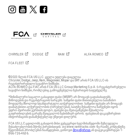
Visit
Visit
Visit
Visit
Ram
Ram
Ram
Ram
on
on
on
on
Instagram
YouTube
Twitter
Facebook
CHRYSLER
DODGE
RAM
ALFA
ROMEO
FCA
FLEET
©2023 წლის FCA US LLC. ყველა უფლება დაცულია.
Chrysler, Dodge, Jeep, Ram, Wagoneer, Mopar და SRT არის FCA US LLC-ის
რეგისტრირებული სავაჭრო ნიშნები.
ALFA ROMEO და FIAT არის FCA US LLC Group Marketing S.p.A.-ს რეგისტრირებული
სავაჭრო ნიშნები, რომლებიც გამოყენებულია ნებართვის საფუძველზე.
*მინიმალური საცალო გასაყიდი ფასი (MSRP) არ მოიცავს გადასახადებს,
მიწოდების და რეგისტრაციის ხარჯებს. საწყისი ფასი მითითებულია საბაზისო
მოდელზე მხოლოდ სტანდარტული აღჭურვილობით. საწყისი ფასები არ მოიცავს
დამატებითი აღჭურვილობის ღირებულებას, საიტზე შესაძლოა ნაჩვენები იყოს
უფრო ძვირიანი ვერსიის ფოტო, ფასები და შეთავაზებები შესაძლოა
გაფრთხილების გარეშე შეიცვალოს ნებისმიერ დროს. ფასებთან დაკავშირებით
ინფორმაციის დასაზუსტებლად ეწვიეთ დილერს.
FCA US LLC ცდილობს გახადოს მისი ვებგვერდი ხელმისაწვდომი შეზღუდული
შესაძლებლობის მქონე პირებისთვის. თუ www.ramtrucks.com -ზე რაიმე კონტენტზე
წვდომისას პრობლემას წააწყდებით, გთხოვთ
მოგვწეროთ
ან დაგვიკავშირდეთ 1-
866-726-4636.