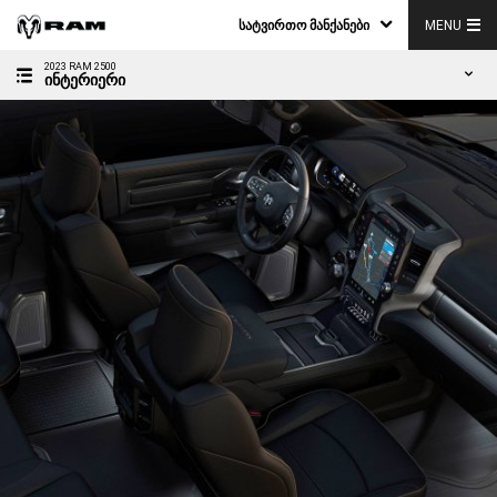
ᲡᲐᲢᲕᲘᲠᲗᲝ ᲛᲐᲜᲥᲐᲜᲔᲑᲘ
MENU
2023 RAM 2500
ᲘᲜᲢᲔᲠᲘᲔᲠᲘ