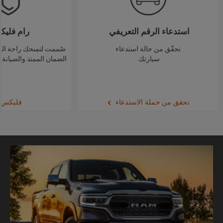
استدعاء الرقم التعريفي
رام فليك
تحقّق من حالة استدعاء
صُممت لتمنحك راحة ال
سيارتك
الضمان الممتد والصيانة
تحقق من حملة الاستدعاء
فليكس ك