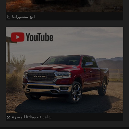
Open
(
اتبع منشوراتنا
in
a
new
window
Open
(
شاهد فيديوهاتنا المميزة
in
a