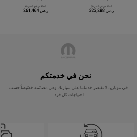
ابتداءً من (مع الضريبة)
ابتداءً من (مع الضريبة)
ر.س 323,288
ر.س 261,464
نحن في خدمتكم
في موبار
، لا تقتصر خدماتنا على سيارتك وهي مصمّمة خصّيصاً حسب
®
احتياجات كل فرد.