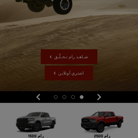
شـاهـد رام تـحـلّـق
,
اشتري أونلاين
,
Next
Previous
Display
Display
Display
Display
item
item
item
item
4
3
2
1
of
of
of
of
4
4
4
4
رام 2500
رام 1500