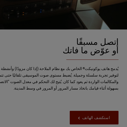
اتصل مسبقًا
أو عوّض ما فاتك
يُدمج هاتف يوكونيكت
الخاص بك مع نظام الملاحة (إذا كان مزودًا) وأنشطة ا
®
لتوفير تجربة سلسلة وجميلة. يُضبط مستوى صوت الموسيقى تلقائيًا حتى تتم
والمكالمات الواردة ثم يعود كما كان. يُتيح لك التحكم في معدل الصوت "الاتصا
بسهولة أثناء قيامك باتخاذ مسار المرور أو المرور في وسط المدينة.
استكشف الهاتف