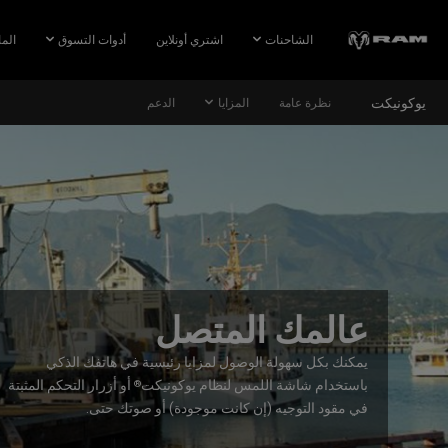
Skip To
Main
الشاحنات
اشتري أونلاين
أدوات التسوق
الما
Content
يوكونيكت
نظرة عامة
المزايا
الدعم
Skip To
Navigation
عالمك المتصل
يمكنك بكل سهولة الوصول لمزايا رئيسية في هاتفك الذكي
باستخدام شاشة اللمس لنظام يوكونيكت
أو أزرار التحكم المثبتة
®
في مقود التوجيه (إن كانت موجودة) أو صوتك حتى.