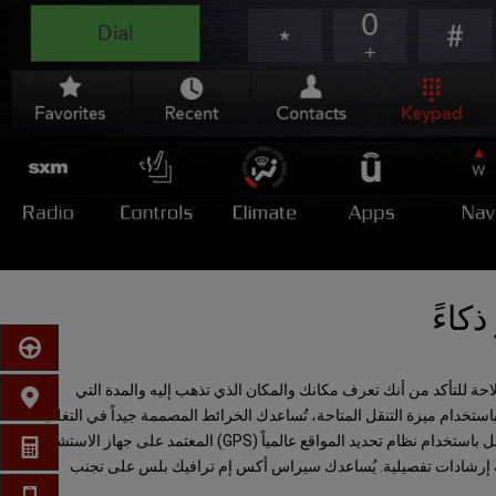
كاءً
احجز موع
احة للتأكد من أنك تعرف مكانك والمكان الذي تذهب إليه والمدة التي
ابحث عن
ستخدام ميزة التنقل المتاحة، تُساعدك الخرائط المصممة جيداً في التغلب
على حركة المرور أثناء الدمج والتنقل باستخدام نظام تحديد المواقع عالمياً (GPS) المعتمد على جهاز الاستشعار.
احصل ع
ية إرشادات تفصيلية. يُساعدك سيراس أكس إم ترافيك بلس على تجنب