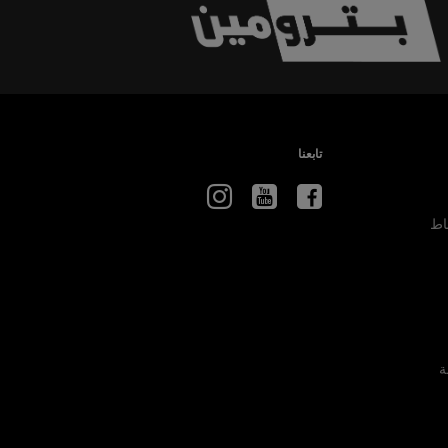
تابعنا
اط
ة