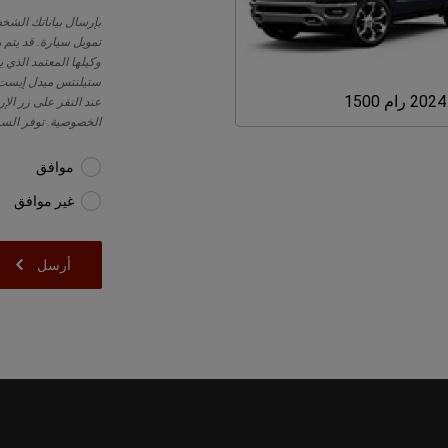
بإرسال بياناتك الشخ
تمويل سيارة. قد يتم 
وكيلها المعتمد الذي ي
ستيلنتس ميدل إيست م
2024 رام 1500
عند النقر على زر الإ
2024
الخصوصية. توفر السيا
رام
1500
موافق
غير موافق