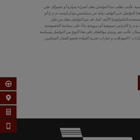
صية، فأنت تطلب منا التواصل معك لشراء سيارة أو حصولك على
هذا التواصل عبر الهاتف نيابة عن ستيلنتس ميدل إيست م م ح أو
ستخدم التكنولوجيا الآلية. كما، قد يتم التواصل معك من قبل
 م ح لأغراض تسويقية أو ترويجية بناءً على سياسة الخصوصية.
رسال، فأنت تقر وتبدي موافقتك على هذا النوع من التواصل وسياسة
رات / الموديلات و خيارات تجربة القيادة تخضع للتجار المحليين
احجز موع
ابحث عن
احصل ع
الها