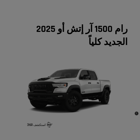
رام 1500 آر إتش أو 2025
الجديد كلياً
1
استكشف 360