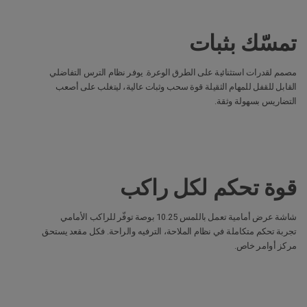
تمسّك بثبات
مصمم لقدرات استثنائية على الطرق الوعرة. يوفر نظام الترس التفاضلي
القابل للقفل للمهام الثقيلة قوة سحب وثبات عالية، ليتغلب على أصعب
التضاريس بسهولة وثقة.
قوة تحكم لكل راكب
شاشة عرض أمامية تعمل باللمس 10.25 بوصة توفّر للراكب الأمامي
تجربة تحكم متكاملة في نظام الملاحة، الترفيه والراحة. فكل مقعد يستحق
مركز أوامر خاص.