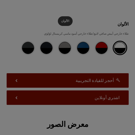
الألوان
الألوان
الألوان
طلاء خارجي أبيض صافي لامع/طلاء خارجي أسود ماسي كريستال لؤلؤي  
أحجز للقيادة التجريبية
اشتري أونلاين
معرض الصور