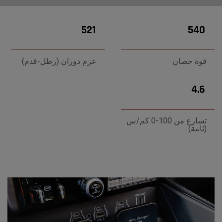
521
540
قوة حصان
عزم دوران (رطل-قدم)
4.6
تسارع من 100-0 كم/س
(ثانية)