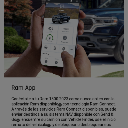
Ram App
Conéctate a tu Ram 1500 2023 como nunca antes con la
aplicación Ram disponible
con tecnología Ram Connect.
(
)
5
Disclosure
A través de los servicios Ram Connect disponibles, puede
enviar destinos a su sistema NAV disponible con Send &
Go
, encuentre su camión con Vehicle Finder, use el inicio
(
)
6
Disclosure
remoto del vehículo
, y de bloquear o desbloquear sus
(
)
7
Disclosure