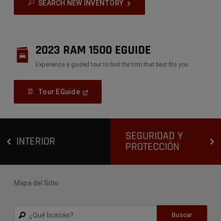
SEARCH NEW INVENTORY
2023 RAM 1500 EGUIDE
Experience a guided tour to find the trim that best fits you
(
Open
Tour EGuide
In
A
New
Window
)
SEGURIDAD Y
INTERIOR
PROTECCIÓN
Mapa del Sitio
Buscar
Buscar