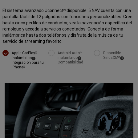
El sistema avanzado Uconnect
disponible. 5 NAV cuenta con una
®
pantalla táctil de 12 pulgadas con funciones personalizables. Cree
hasta cinco perfiles de conductor, vea la navegación específica del
remolque y acceda a servicios conectados. Conecta de forma
inalámbrica hasta dos teléfonos y disfruta de la música de tu
servicio de streaming favorito.
Apple CarPlay
Android Auto™
Disponible
®
inalámbrico
SiriusXM
®
inalámbrico
(
)
(
)
(
)
2
3
1
Compatibilidad
Integración para tu
Disclosure
Disclosure
Disclosure
iPhone
®