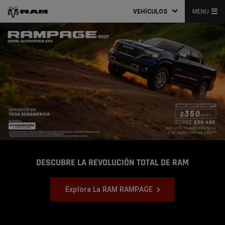
VEHÍCULOS
MENU
DESCUBRE LA REVOLUCIÓN TOTAL DE RAM
,
,
,
,
,
,
,
,
,
,
,
Explora La RAM RAMPAGE
,