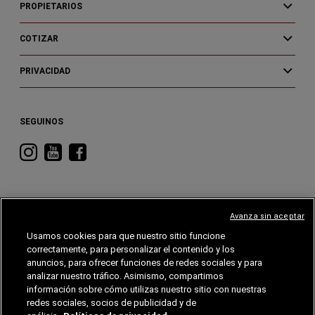
PROPIETARIOS
COTIZAR
PRIVACIDAD
SEGUINOS
Visitá
Visitá
Visitá
RAM
RAM
RAM
en
en
en
Instagram
YouTube
Facebook
Avanza sin aceptar
Usamos cookies para que nuestro sitio funcione
correctamente, para personalizar el contenido y los
CHRYSLER
DODGE
RAM
ALFA
ROMEO
anuncios, para ofrecer funciones de redes sociales y para
analizar nuestro tráfico. Asimismo, compartimos
información sobre cómo utilizas nuestro sitio con nuestras
©2026 FCA EE. UU. LLC. Reservados todos los derechos.
Chrysler, Dodge, Jeep, RAM, Wagoneer, Mopar y SRT son marcas comerciales
redes sociales, socios de publicidad y de
registradas de FCA US LLC. Alfa Romeo y Fiat son marcas registradas de FCA Group
Marketing S.p.A., utilizadas con permiso.