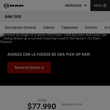
VEHÍCULOS
MENU
RAM 1500
Descripción General
Galería
Capacidad
Exterior
Int
AVANZA CON LA FUERZA DE UNA PICK-UP RAM
,
,
,
,
,
,
,
,
,
,
,
,
,
(
Open
Reserva Online
In
,
A
New
Window
)
DESDE
$77.990
Modelo RAM 1500