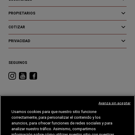
PROPIETARIOS
COTIZAR
PRIVACIDAD
SEGUINOS
Visitá
Visitá
Visitá
RAM
RAM
RAM
en
en
en
Instagram
YouTube
Facebook
Avanza sin aceptar
Usamos cookies para que nuestro sitio funcione
correctamente, para personalizar el contenido y los
CHRYSLER
DODGE
RAM
ALFA
ROMEO
anuncios, para ofrecer funciones de redes sociales y para
analizar nuestro tráfico. Asimismo, compartimos
información sobre cómo utilizas nuestro sitio con nuestras
©2026 FCA EE. UU. LLC. Reservados todos los derechos.