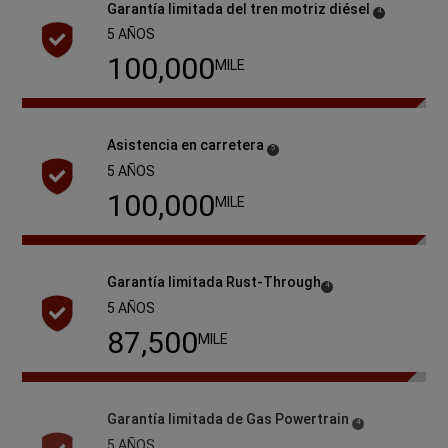
Garantía limitada del tren motriz diésel
( Disclosure
)
4
5 AÑOS
100,000
MILE
Asistencia en carretera
( Disclosure
)
5
5 AÑOS
100,000
MILE
Garantía limitada
Rust-Through
( Disclosure
)
4
5 AÑOS
100,000
MILE
Garantía limitada de Gas Powertrain
( Disclosure
)
4
5 AÑOS