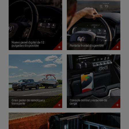
Nuevo
Pantalla
panel
frontal
digital
disponible
de
DISCOVER
12
MORE
pulgadas
disponible
DISCOVER
MORE
Nuevo panel digital de 12
pulgadas disponible
Pantalla frontal disponible
Gran
Consola
poder
central
de
y
remolque
estación
y
de
transporte
carga
DISCOVER
DISCOVER
MORE
MORE
Gran poder de remolque y
Consola central y estación de
transporte
carga
Portón
trasero
multifunción
disponible