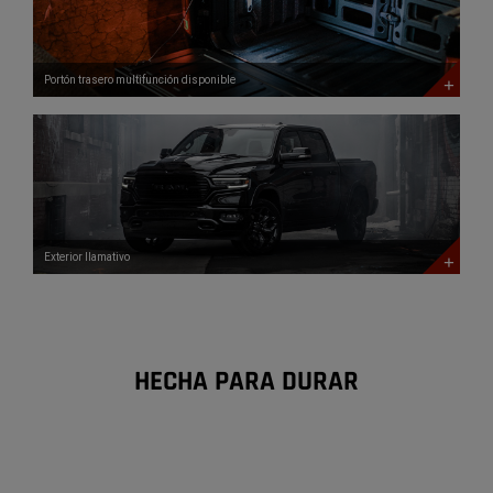
DISCOVER
MORE
Portón trasero multifunción disponible
Exterior
llamativo
DISCOVER
MORE
Exterior llamativo
HECHA PARA DURAR