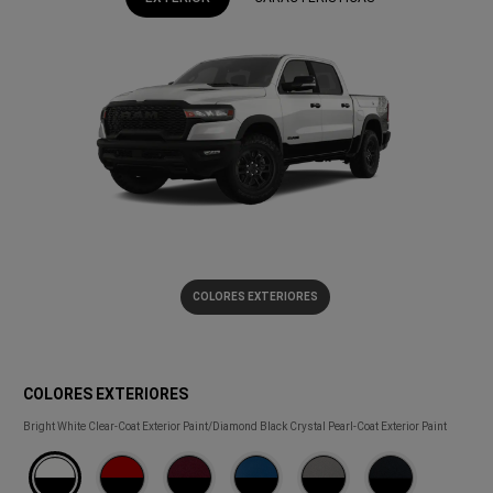
(
)
Disclosure
COLORES EXTERIORES
COLORES EXTERIORES
COLORES
Bright White Clear-Coat Exterior Paint/Diamond Black Crystal Pearl-Coat Exterior Paint
EXTERIORES