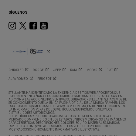
SÍGUENOS
Instagram
Twitter
Facebook
Youtube
CHRYSLER
DODGE
JEEP
RAM
MOPAR
FIAT
ALFA
ROMEO
PEUGEOT
STELLANTIS HA IDENTIFICADO LA EXISTENCIA DE SITIOS WEB APÓCRIFOS QUE
PRETENDEN ENGAÑAR A LOS CONSUMIDORES MEDIANTE OFERTAS FALSAS. EN
ADICIÓN A LAS ACCIONES PREVENTIVAS SEGUIDAS POR STELLANTIS, HACEMOS DE
SU CONOCIMIENTO QUE LA ÚNICA PÁGINA OFICIAL DE LA MARCA RAM® EN LOS
ESTADOS UNIDOS MEXICANOS ES WWW.RAM.COM.MX, EN DONDE SE ENCUENTRA
LA INFORMACIÓN VERAZ DE LOS VEHÍCULOS, SUS PROMOCIONES Y LOS
DISTRIBUIDORES AUTORIZADOS.
LOS VEHÍCULOS Y PRODUCTOS ANUNCIADOS SE OFRECEN SOLO PARA EL
MERCADO COMPRENDIDO EN LOS ESTADOS UNIDOS MEXICANOS, LAS IMÁGENES,
CARACTERÍSTICAS, DESCRIPCIONES, COLORES, EQUIPO, MATERIALES, MARCAS,
ESPECIFICACIONES Y/O ACCESORIOS DE LOS VEHÍCULOS Y PRODUCTOS
MOSTRADOS SON ÚNICAMENTE INFORMATIVAS E ILUSTRATIVAS.