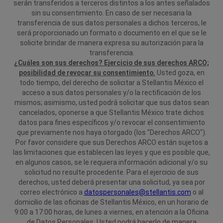
serán transferidos a terceros distintos a los antes señalados
sin su consentimiento. En caso de ser necesaria la
transferencia de sus datos personales a dichos terceros, le
será proporcionado un formato o documento en el que se le
solicite brindar de manera expresa su autorización para la
transferencia.
¿Cuáles son sus derechos? Ejercicio de sus derechos ARCO;
posibilidad de revocar su consentimiento.
Usted goza, en
todo tiempo, del derecho de solicitar a Stellantis México el
acceso a sus datos personales y/o la rectificación de los
mismos; asimismo, usted podrá solicitar que sus datos sean
cancelados, oponerse a que Stellantis México trate dichos
datos para fines específicos y/o revocar el consentimiento
que previamente nos haya otorgado (los "Derechos ARCO").
Por favor considere que sus Derechos ARCO están sujetos a
las limitaciones que establecen las leyes y que es posible que,
en algunos casos, se le requiera información adicional y/o su
solicitud no resulte procedente.
Para el ejercicio de sus
derechos, usted deberá presentar una solicitud, ya sea por
correo electrónico a
datospersonales@stellantis.com
o al
domicilio de las oficinas de Stellantis México, en un horario de
9:00 a 17:00 horas, de lunes a viernes, en atención a la Oficina
de Datos Personales. Usted podrá hacerlo de manera