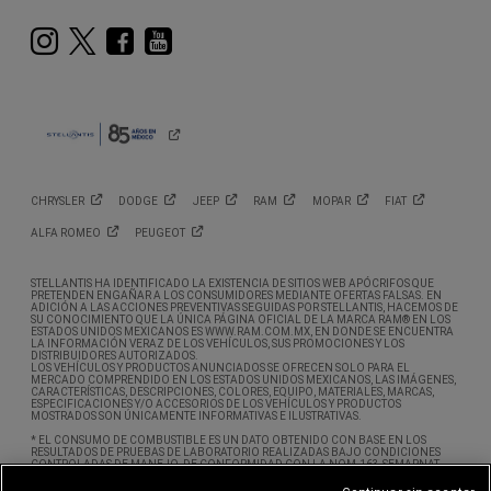
Instagram
Twitter
Facebook
Youtube
CHRYSLER
DODGE
JEEP
RAM
MOPAR
FIAT
ALFA
ROMEO
PEUGEOT
STELLANTIS HA IDENTIFICADO LA EXISTENCIA DE SITIOS WEB APÓCRIFOS QUE
PRETENDEN ENGAÑAR A LOS CONSUMIDORES MEDIANTE OFERTAS FALSAS. EN
ADICIÓN A LAS ACCIONES PREVENTIVAS SEGUIDAS POR STELLANTIS, HACEMOS DE
SU CONOCIMIENTO QUE LA ÚNICA PÁGINA OFICIAL DE LA MARCA RAM® EN LOS
ESTADOS UNIDOS MEXICANOS ES WWW.RAM.COM.MX, EN DONDE SE ENCUENTRA
LA INFORMACIÓN VERAZ DE LOS VEHÍCULOS, SUS PROMOCIONES Y LOS
DISTRIBUIDORES AUTORIZADOS.
LOS VEHÍCULOS Y PRODUCTOS ANUNCIADOS SE OFRECEN SOLO PARA EL
MERCADO COMPRENDIDO EN LOS ESTADOS UNIDOS MEXICANOS, LAS IMÁGENES,
CARACTERÍSTICAS, DESCRIPCIONES, COLORES, EQUIPO, MATERIALES, MARCAS,
ESPECIFICACIONES Y/O ACCESORIOS DE LOS VEHÍCULOS Y PRODUCTOS
MOSTRADOS SON ÚNICAMENTE INFORMATIVAS E ILUSTRATIVAS.
* EL CONSUMO DE COMBUSTIBLE ES UN DATO OBTENIDO CON BASE EN LOS
RESULTADOS DE PRUEBAS DE LABORATORIO REALIZADAS BAJO CONDICIONES
CONTROLADAS DE MANEJO, DE CONFORMIDAD CON LA NOM-163-SEMARNAT-
ENER-SCFI-2013. SE ENTIENDE POR CONDICIONES CONTROLADAS DE MANEJO,
AQUELLAS SUJETAS A VARIABLES QUE PUEDAN AFECTAR EL RENDIMIENTO DE