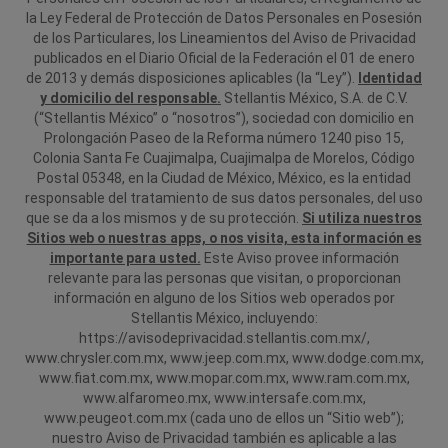
la Ley Federal de Protección de Datos Personales en Posesión
de los Particulares, los Lineamientos del Aviso de Privacidad
publicados en el Diario Oficial de la Federación el 01 de enero
de 2013 y demás disposiciones aplicables (la “Ley”).
Identidad
y domicilio del responsable.
Stellantis México, S.A. de C.V.
(“Stellantis México” o “nosotros”), sociedad con domicilio en
Prolongación Paseo de la Reforma número 1240 piso 15,
Colonia Santa Fe Cuajimalpa, Cuajimalpa de Morelos, Código
Postal 05348, en la Ciudad de México, México, es la entidad
responsable del tratamiento de sus datos personales, del uso
que se da a los mismos y de su protección.
Si utiliza nuestros
Sitios web o nuestras apps, o nos visita, esta información es
importante para usted.
Este Aviso provee información
relevante para las personas que visitan, o proporcionan
información en alguno de los Sitios web operados por
Stellantis México, incluyendo:
https://avisodeprivacidad.stellantis.com.mx/,
www.chrysler.com.mx, www.jeep.com.mx, www.dodge.com.mx,
www.fiat.com.mx, www.mopar.com.mx, www.ram.com.mx,
www.alfaromeo.mx, www.intersafe.com.mx,
www.peugeot.com.mx (cada uno de ellos un “Sitio web”);
nuestro Aviso de Privacidad también es aplicable a las