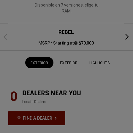
Piso
ariete
Disponible en 7 versiones, elige tu
de
disponibles
RAM.
carga
en
plegable
el
y
piso,
plano
espaciosos
disponible
y
REBEL
con
seguros
Previous
Next
almacenamiento
debajo
MSRP* Starting at
$70,000
1
del
asiento
EXTERIOR
EXTERIOR
HIGHLIGHTS
DEALERS NEAR YOU
0
Locate Dealers
FIND A DEALER
(
)
Disclosure