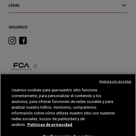
LEGAL
SEGUÍNOS
Visita
Visita
RAM
RAM
en
en
Instagram
Facebook
Avanza sin aceptar
RAM
Usamos cookies para que nuestro sitio funcione
correctamente, para personalizar el contenido y los
©2026 FCA EE. UU. LLC. Reservados todos los derechos.
anuncios, para ofrecer funciones de redes sociales y para
Jeep, Ram, son marcas comerciales registradas de FCA US LLC.
FIAT es una marca registradas de FCA Group Marketing S.p.A., utilizadas con permiso.
analizar nuestro tráfico. Asimismo, compartimos
información sobre cómo utilizas nuestro sitio con nuestras
*El MSRP excluye destino, impuestos, títulos y tarifas de registro. El precio inicial se
refiere al modelo base, equipamiento opcional no incluido. Es posible que se muestre
redes sociales, socios de publicidad y de
un modelo más caro. Los precios y las ofertas pueden cambiar en cualquier momento
sin previo aviso. Para detalles de precios, consulte a su distribuidor.
análisis.
Políticas de privacidad
FCA US LLC se esfuerza por garantizar que su sitio web sea accesible para personas
con discapacidades. Si tiene problemas para acceder a cualquier contenido de