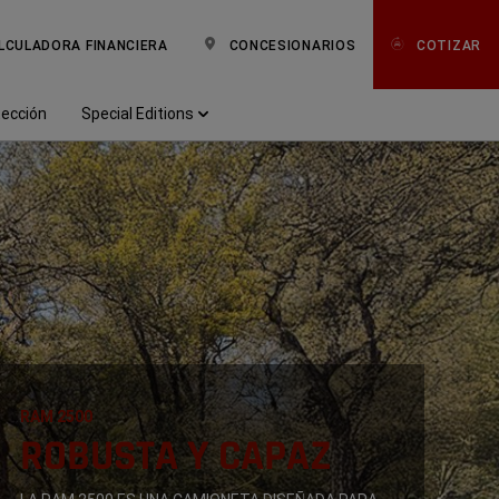
LCULADORA FINANCIERA
CONCESIONARIOS
COTIZAR
tección
Special Editions
RAM 2500
,
ROBUSTA Y CAPAZ
,