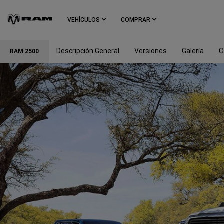
Skip To
Main
VEHÍCULOS
COMPRAR
Content
Descripción General
Versiones
Galería
C
RAM 2500
Skip To
Navigation