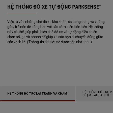
HỆ THỐNG ĐỖ XE TỰ ĐỘNG PARKSENSE
®
Việc ra vào những chỗ đỗ xe khó khăn, cả song song và vuông
góc, trở nên dễ dàng hơn với các cảm biến tiên tiến. Hệ thống
này có thể giúp phát hiện chỗ đỗ xe và tự động điều khiển
chọn số, ga và phanh để giúp xe của bạn di chuyển đúng giữa
các vạch kẻ. (Thông tin chi tiết sẽ được cập nhật sau)
HỆ THỐNG HỖ TRỢ P
HỆ THỐNG HỖ TRỢ LÁI TRÁNH VA CHẠM
CHẠM TẠI GIAO LỘ