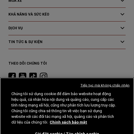
MUA XE
KHẢ NĂNG VÀ SỨC KÉO
DỊCH VỤ
TIN TỨC & SỰ KIỆN
THEO DÕI CHÚNG TÔI
Truy
cập
Tiếp tục mà không chấp nhận
Ram
Chúng tôi sử dụng cookie để đảm bảo website hoạt động
Facebook
hiệu quả, cá nhân hóa nội dung và quảng cáo, cung cấp các
Ram
Quyền riêng
tư
Cookie
tính năng mạng xã hội, cũng như phân tích lưu lượng truy cập.
Chúng tôi cũng chia sẻ thông tin về việc bạn sử dụng
Khả năng tiếp cận
website với các đối tác mạng xã hội, quảng cáo và phân tích
dữ liệu của chúng tôi.
Chính sách bảo mật
${properties.fieldLabel}
${properties.guidanceText}
Cài đặt cookie / Tùy chỉnh cookie