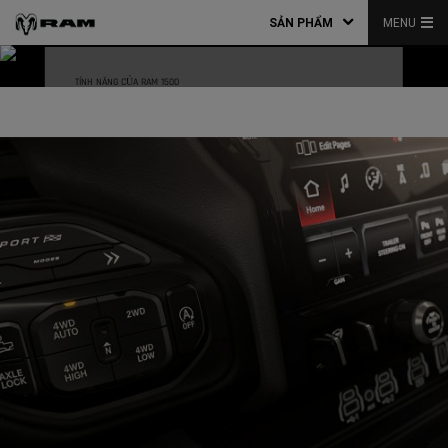
SẢN PHẨM
MENU
TÍNH NĂNG CỦA RAM 1500
,
CÔNG NGHỆ HIỆN ĐẠI
,
Tự tin và tiện lợI. VớI những tính năng công nghệ tiên tiến nhất trong phân
khúc, Ram 1500 thiết lập nên chuẩn mực mớI về khả năng bảo vệ và an
toàn.
,