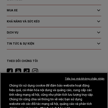
MUA XE
KHẢ NĂNG VÀ SỨC KÉO
DỊCH VỤ
TIN TỨC & SỰ KIỆN
THEO DÕI CHÚNG TÔI
Truy
cập
Tiếp tục mà không chấp nhận
Ram
Chúng tôi sử dụng cookie để đảm bảo website hoạt động
Facebook
hiệu quả, cá nhân hóa nội dung và quảng cáo, cung cấp các
Ram
Quyền riêng
tư
Cookie
tính năng mạng xã hội, cũng như phân tích lưu lượng truy cập.
Chúng tôi cũng chia sẻ thông tin về việc bạn sử dụng
Khả năng tiếp cận
website với các đối tác mạng xã hội, quảng cáo và phân tích