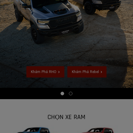
Khám Phá RHO
Khám Phá Rebel
,
Display
Display
item
item
1
2
of
of
2
2
CHỌN XE RAM