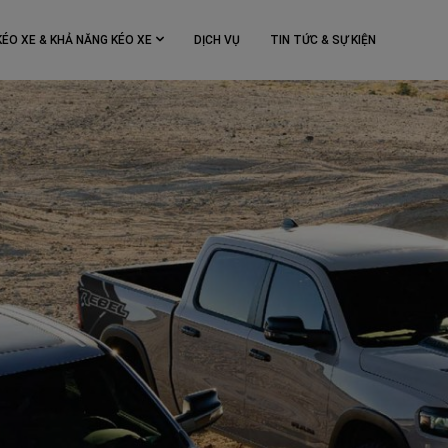
KÉO XE & KHẢ NĂNG KÉO XE
DỊCH VỤ
TIN TỨC & SỰ KIỆN