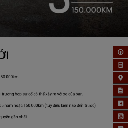
ỚI
Đăn
Nh
 150.000km.
Tìm
Đă
ường hợp sự cố có thể xảy ra với xe của bạn,
Fa
 05 năm hoặc 150.000km (tùy điều kiện nào đến trước).
Yo
quyền gần nhất.