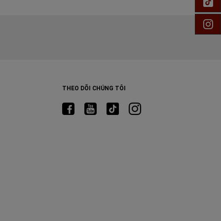
Ti
In
THEO DÕI CHÚNG TÔI
Truy
cập
Ram
Facebook