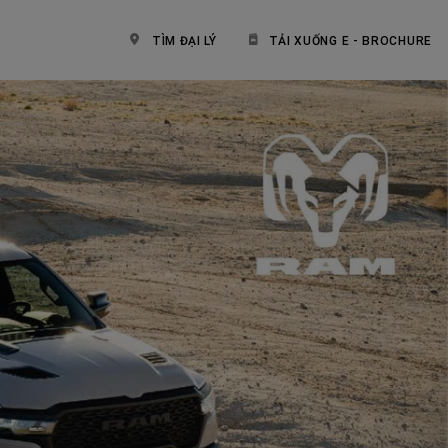
TÌM ĐẠI LÝ
TẢI XUỐNG E - BROCHURE