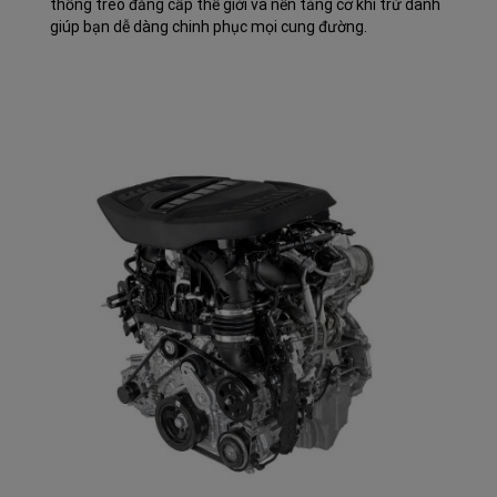
thống treo đẳng cấp thế giới và nền tảng cơ khí trứ danh
giúp bạn dễ dàng chinh phục mọi cung đường.