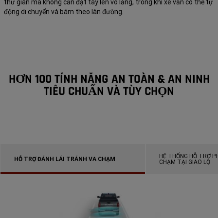
thư giãn mà không cần đặt tay lên vô lăng, trong khi xe vẫn có thể tự
động di chuyển và bám theo làn đường.
HƠN 100 TÍNH NĂNG AN TOÀN & AN NINH
TIÊU CHUẨN VÀ TÙY CHỌN
HỆ THỐNG HỖ TRỢ P
HỖ TRỢ ĐÁNH LÁI TRÁNH VA CHẠM
CHẠM TẠI GIAO LỘ