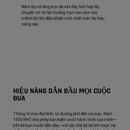
Nắm lấy vô lăng bọc da vát đáy tích hợp lẫy
chuyển số và tận hưởng trọn vẹn cảm xúc
mãnh liệt khi điều khiển một chiếc bán tải hiệu
năng cao.
HIỆU NĂNG DẪN ĐẦU MỌI CUỘC
ĐUA
Thống trị mọi địa hình, từ đường phố đến sa mạc. Ram
1500 RHO cho phép bạn kiểm soát hành trình của mình—
bất kể bạn muốn đến đâu—với các chế độ lái linh hoạt, hệ