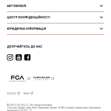
АВТОМОБІЛІ
ЦЕНТР КОНФІДЕНЦІЙНОСТІ
ЮРИДИЧНА ІНФОРМАЦІЯ
ДОЛУЧАЙТЕСЬ ДО НАС
Visit
Visit
Visit
Ram
Ram
Ram
on
on
on
Instagram
YouTube
Facebook
DODGE
RAM
©2023 FCA US LLC. Всі права захищені.
Chrysler, Dodge, Jeep, Ram, Wagoneer, Mopar та SRT є зареєстрованими торговими
марками FCA US LLC.